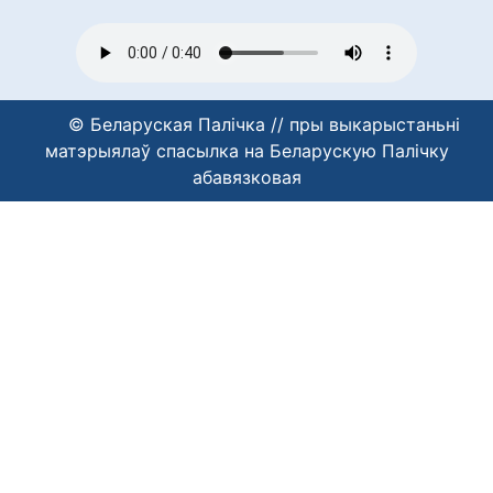
© Беларуская Палічка // пры выкарыстаньні
матэрыялаў спасылка на Беларускую Палічку
абавязковая