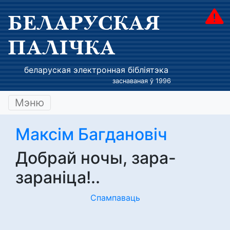
БЕЛАРУСКАЯ
ПАЛІЧКА
беларуская электронная бібліятэка
заснаваная ў 1996
Мэню
Максім Багдановіч
Добрай ночы, зара-
зараніца!..
Спампаваць