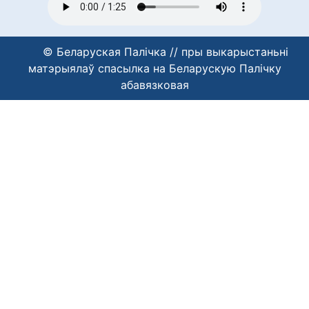
© Беларуская Палічка // пры выкарыстаньні
матэрыялаў спасылка на Беларускую Палічку
абавязковая