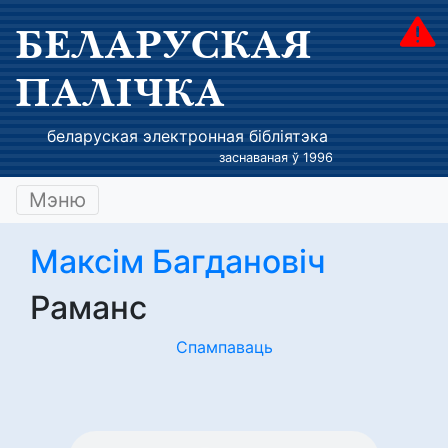
БЕЛАРУСКАЯ
ПАЛІЧКА
беларуская электронная бібліятэка
заснаваная ў 1996
Мэню
Максім Багдановіч
Раманс
Спампаваць