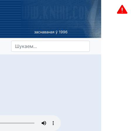
заснаваная ў 1996