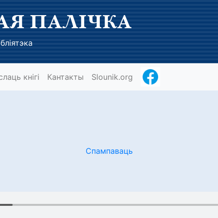
АЯ ПАЛІЧКА
бліятэка
слаць кнігі
Кантакты
Slounik.org
Спампаваць