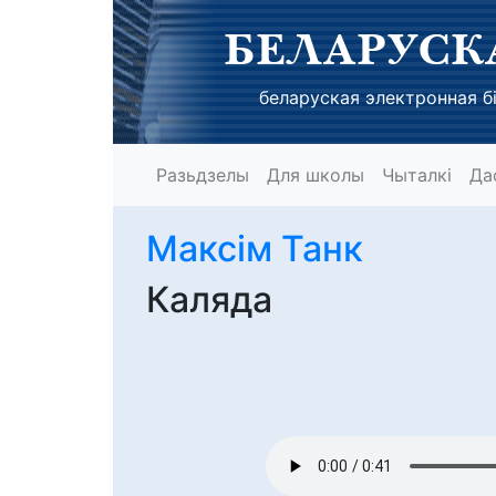
БЕЛАРУСК
беларуская электронная бі
Разьдзелы
Для школы
Чыталкі
Да
Максім Танк
Каляда