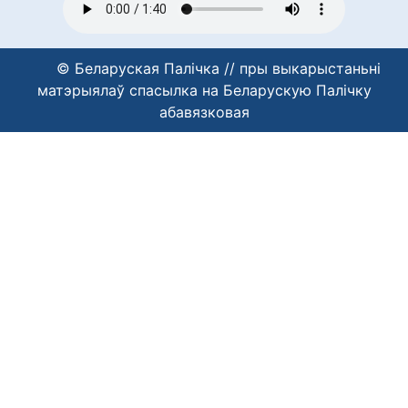
© Беларуская Палічка // пры выкарыстаньні
матэрыялаў спасылка на Беларускую Палічку
абавязковая