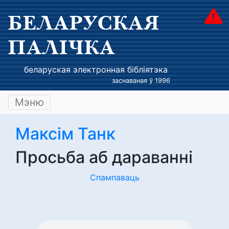
БЕЛАРУСКАЯ
ПАЛІЧКА
беларуская электронная бібліятэка
заснаваная ў 1996
Мэню
Максім Танк
Просьба аб дараванні
Спампаваць