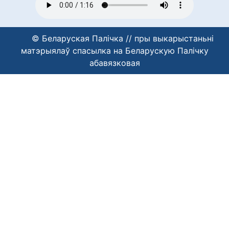
© Беларуская Палічка // пры выкарыстаньні
матэрыялаў спасылка на Беларускую Палічку
абавязковая