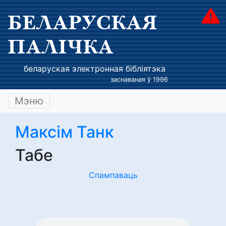
БЕЛАРУСКАЯ
ПАЛІЧКА
беларуская электронная бібліятэка
заснаваная ў 1996
Мэню
Максім Танк
Табе
Спампаваць