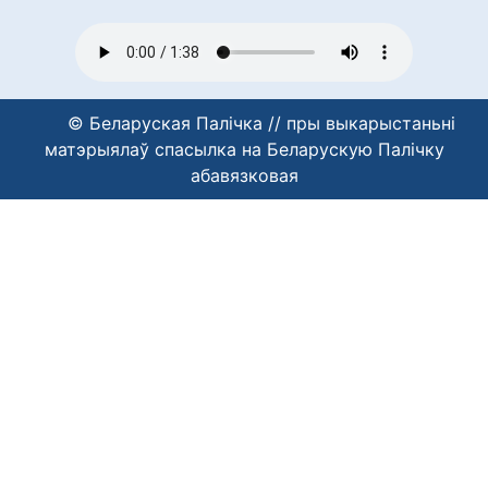
© Беларуская Палічка // пры выкарыстаньні
матэрыялаў спасылка на Беларускую Палічку
абавязковая