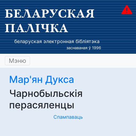
БЕЛАРУСКАЯ
ПАЛІЧКА
беларуская электронная бібліятэка
заснаваная ў 1996
Мэню
Мар'ян Дукса
Чарнобыльскія
перасяленцы
Спампаваць