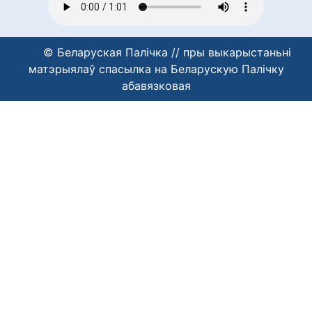
© Беларуская Палічка // пры выкарыстаньні
матэрыялаў спасылка на Беларускую Палічку
абавязковая