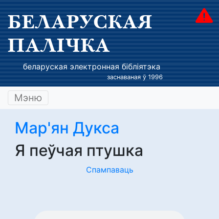
БЕЛАРУСКАЯ
ПАЛІЧКА
беларуская электронная бібліятэка
заснаваная ў 1996
Мэню
Мар'ян Дукса
Я пеўчая птушка
Спампаваць