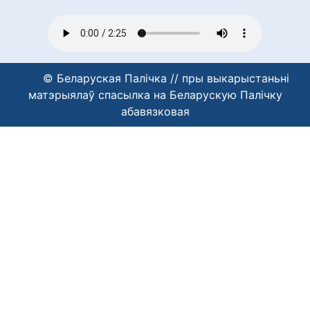
© Беларуская Палічка // пры выкарыстаньні
матэрыялаў спасылка на Беларускую Палічку
абавязковая