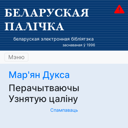
БЕЛАРУСКАЯ
ПАЛІЧКА
беларуская электронная бібліятэка
заснаваная ў 1996
Мэню
Мар'ян Дукса
Перачытваючы
Узнятую цаліну
Спампаваць