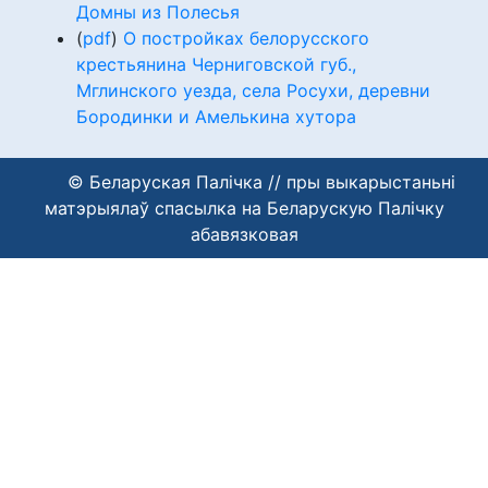
Домны из Полесья
(
pdf
)
О постройках белорусского
крестьянина Черниговской губ.,
Мглинского уезда, села Росухи, деревни
Бородинки и Амелькина хутора
© Беларуская Палічка // пры выкарыстаньні
матэрыялаў спасылка на Беларускую Палічку
абавязковая