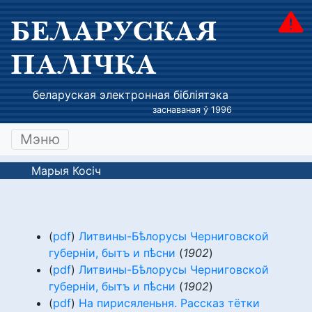
БЕЛАРУСКАЯ
ПАЛІЧКА
беларуская электронная бібліятэка
заснаваная ў 1996
Мэню
Марыя Косіч
(
pdf
)
Литвины-Бѣлорусы Черниговской
губерніи, бытъ и пѣсни
(
1902
)
(
pdf
)
Литвины-Бѣлорусы Черниговской
губерніи, бытъ и пѣсни
(
1902
)
(
pdf
)
На пирисяленьня. Рассказ тётки