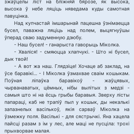
зжаўцелы ліст на бліжняй бярозе, як высока,
высока ў небе ляціць няведама куды самотная
павуцінка.
Над купчастай імшарынай пацешна ўзнімаецца
бусел, паважна ляціць над полем, выцягнуўшы
ўперад сваю задуменную дзюбу.
- Наш бусел! - ганарыста гаворыць Міколка.
- Хваліся! - смяюцца хлапчукі. - Што ні бусел,
дык твой!
- А вот жа наш. Глядзіце! Хочаце аб заклад, на
ўсе баравікі... - І Міколка ўзмахвае сваім кошыкам.
Поўная ліпаўка баравікоў - жаўцявых,
чырванаватых, цёмных, нібы вылітых з медзі -
самыя што ні на ёсць грыбы баравыя. Зверху лісты
папараці, каб не трапіў пыл у кошык, ды некалькі
запазнелых васількоў, якія сарваў Міколка на
ўзмежку поля. Васількі - для сястрычкі. Яна хацела
пайсці разам з ім у лес, але маці не пусціла: трохі
прыхворвае малая.