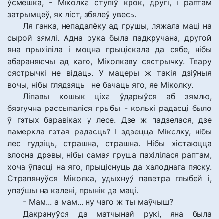
ўсмешка, - Міколка ступіў крок, другі, і раптам
затрымцеў, як ліст, збялеў увесь.
Ля ганка, непадалёку ад грушы, ляжала маці на
сырой зямлі. Адна рука была падкручана, другой
яна прыхіліла і моцна прыціскала да сябе, нібы
абараняючы ад каго, Міколкаву сястрычку. Твару
сястрычкі не відаць. У мацеры ж такія дзіўныя
вочы, нібы глядзяць і не бачаць яго, яе Міколку.
Ліпавы кошык ціха ўдарыўся аб зямлю,
бязгучна рассыпаліся грыбы - колькі радасці было
ў гэтых баравіках у лесе. Дзе ж падзелася, дзе
памеркла гэтая радасць? І здаецца Міколку, нібы
лес гудзіць, страшна, страшна. Нібы хістаюцца
злосна дрэвы, нібы самая груша пахілілася раптам,
хоча ўпасці на яго, прыціснуць да халоднага пяску.
Страпянуўся Міколка, удыхнуў паветра глыбей і,
упаўшы на калені, прынік да маці.
- Мам... а мам... ну чаго ж ты маўчыш?
Дакрануўся да матчынай рукі, яна была