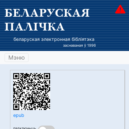
БЕЛАРУСКАЯ
ПАЛІЧКА
беларуская электронная бібліятэка
заснаваная ў 1996
Мэню
epub
падключыць