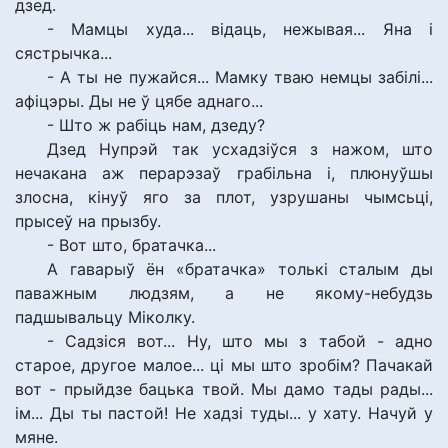
дзед.
- Мамцы худа... відаць, нежывая... Яна і
сястрычка...
- А ты не пужайся... Мамку тваю немцы забілі...
афіцэры. Ды не ў цябе аднаго...
- Што ж рабіць нам, дзеду?
Дзед Нупрэй так усхадзіўся з нажом, што
нечакана аж перарэзаў грабільна і, плюнуўшы
злосна, кінуў яго за плот, узрушаны чымсьці,
прысеў на прызбу.
- Вот што, братачка...
А гаварыў ён «братачка» толькі сталым ды
паважным людзям, а не якому-небудзь
падшывальцу Міколку.
- Садзіся вот... Ну, што мы з табой - адно
старое, другое малое... ці мы што зробім? Пачакай
вот - прыйдзе бацька твой. Мы дамо тады рады...
ім... Ды ты пастой! Не хадзі туды... у хату. Начуй у
мяне.