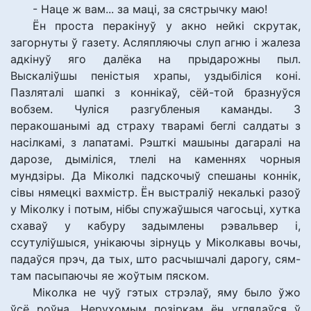
- Наце ж вам... за маці, за сястрычку маю!
Ён проста перакінуў у акно нейкі скрутак,
загорнуты ў газету. Асляпляючы слуп агню і жалеза
адкінуў яго далёка на прыдарожны пыл.
Выскаліўшы пеністыя храпы, уздыбіліся коні.
Пазляталі шапкі з коннікаў, сёй-той бразнуўся
вобзем. Чуліся разгубленыя каманды. З
перакошанымі ад страху тварамі беглі салдаты з
насілкамі, з лапатамі. Рэшткі машыны дагаралі на
дарозе, дыміліся, тлелі на каменнях чорныя
мундзіры. Да Міколкі падскочыў спешаны коннік,
сівы нямецкі вахмістр. Ён выстраліў некалькі разоў
у Міколку і потым, нібы спужаўшыся чагосьці, хутка
схаваў у кабуру задымлены рэвальвер і,
ссутуліўшыся, унікаючы зірнуць у Міколкавы вочы,
падаўся прэч, да тых, што расчышчалі дарогу, сям-
там пасыпаючы яе жоўтым пяском.
Міколка не чуў гэтых стрэлаў, яму было ўжо
ўсё роўна. Нерухомым позіркам ён углядаўся ў