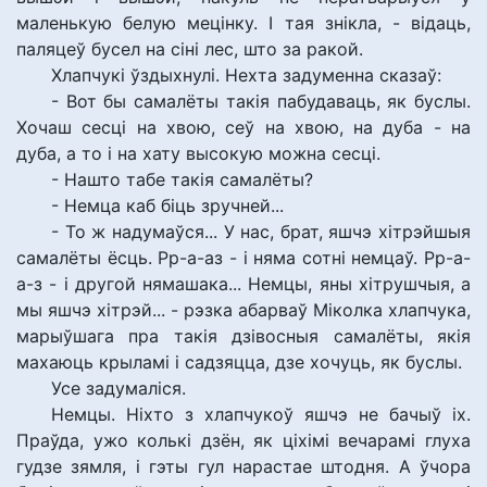
маленькую белую мецінку. І тая знікла, - відаць,
паляцеў бусел на сіні лес, што за ракой.
Хлапчукі ўздыхнулі. Нехта задуменна сказаў:
- Вот бы самалёты такія пабудаваць, як буслы.
Хочаш сесці на хвою, сеў на хвою, на дуба - на
дуба, а то і на хату высокую можна сесці.
- Нашто табе такія самалёты?
- Немца каб біць зручней...
- То ж надумаўся... У нас, брат, яшчэ хітрэйшыя
самалёты ёсць. Рр-а-аз - і няма сотні немцаў. Рр-а-
а-з - і другой нямашака... Немцы, яны хітрушчыя, а
мы яшчэ хітрэй... - рэзка абарваў Міколка хлапчука,
марыўшага пра такія дзівосныя самалёты, якія
махаюць крыламі і садзяцца, дзе хочуць, як буслы.
Усе задумаліся.
Немцы. Ніхто з хлапчукоў яшчэ не бачыў іх.
Праўда, ужо колькі дзён, як ціхімі вечарамі глуха
гудзе зямля, і гэты гул нарастае штодня. А ўчора