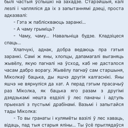
былі частыя ўспышкі на захадзе. Старэйшыя, калі
лезлі і чапляліся да іх з запытаннямі дзеці, проста
адказвалі:
- Гэта ж пабліскваюць заранкі...
- А чаму грыміць?
- Чаму, чаму... Навальніца будзе. Кладзіцеся
спаць...
Хлапчукі, аднак, добра ведаюць пра гэтыя
заранкі. Самі ж яны, хлопцы, дапамагалі выганяць
жывёлу, якую пагналі на ўсход, каб не дасталося
часам дабро ворагу. Жывёлу пагнаў сам старшыня,
Міколкаў бацька, ды яшчэ другія калгаснікі. Яны
яшчэ не вярнуліся да хат. А перад гэтым прасачыў
раз Міколка, як бацька яго разам з другімі
дзядзькамі нешта ездзілі ў лес паначы і адтуль
прыехалі з пустымі драбінамі. Вазьмі і запытайся
тады Міколка:
- То вы гранаты і кулямёты вазілі ў лес хаваць,
відаць, пад тыя старыя яліны... Ты ўсё прыглядаўся