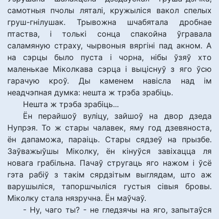
самотныя пчолы ляталі, кружыліся вакол спелых
груш-гнілушак. Трывожна шчабятала дробнае
птаства, і толькі сонца спакойна ўгравала
саламяную страху, чырвоныя вяргіні пад акном. А
на сэрцы было пуста і чорна, нібы ўзяў хто
маленькае Міколкава сэрца і выціснуў з яго ўсю
гарачую кроў. Ды каменем навісла над ім
неадчэпная думка: нешта ж трэба зрабіць.
Нешта ж трэба зрабіць...
Ён перайшоў вуліцу, зайшоў на двор дзеда
Нупрэя. То ж стары чалавек, яму год дзевяноста,
ён дапаможа, параіць. Стары сядзеў на прызбе.
Заўважыўшы Міколку, ён кінуўся завіхацца ля
новага грабільна. Пачаў стругаць яго нажом і ўсё
гэта рабіў з такім сярдзітым выглядам, што аж
варушыліся, тапоршчыліся густыя сівыя бровы.
Міколку стала нязручна. Ён маўчаў.
- Ну, чаго ты? - не гледзячы на яго, запытаўся