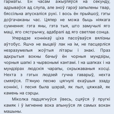
гарматы. Ён часам ажыўляўся на секунду,
адрываўся ад слупа, але зноў гарэў запылены твар,
бяссільна апускаліся рукі. І вось ён прыйшоў, гэты
доўгачаканы час. Цяпер не можа быць ніякага
сумнення: гэта яны, гэта тыя, што замучылі яго
маці, яго сястрычку, адабралі ад яго светлае сонца.
Уперадзе коннікаў ціха пасоўваўся вялізны
аўтобус. Яшчэ не выцвіў лак на ім, не пасцерліся
незразумелыя жоўтыя літары і знакі. Праз
адкрытыя вокны бачыў ён чорныя мундзіры,
чорныя шапкі з чырвонымі кантамі. І на шапках і на
мундзірах людскія чарапы, скрыжаваныя косці.
Нехта з гэтых людзей гучна гаварыў, нехта
смяяўся. П'яную песню цягнулі ехаўшыя ззаду
коннікі, і песня была шэрай, як пыл, цяжкай, як
камень на сэрцы.
Міколка падцягнуўся ўвесь, сцяўся ў пругкі
камяк і ў імгненне вока апынуўся ля самых вокан
машыны.