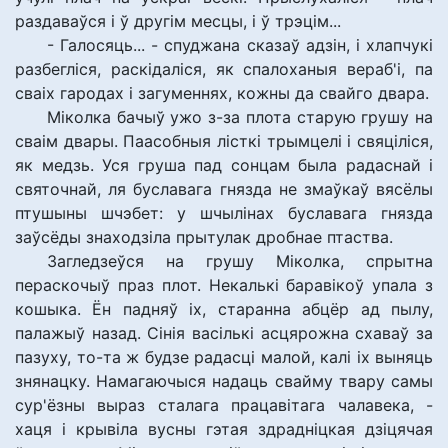
раздаваўся і ў другім месцы, і ў трэцім...
- Галосяць... - спуджана сказаў адзін, і хлапчукі
разбегліся, раскідаліся, як спалоханыя вераб'і, па
сваіх гародах і загуменнях, кожны да свайго двара.
Міколка бачыў ужо з-за плота старую грушу на
сваім двары. Паасобныя лісткі трымцелі і свяціліся,
як медзь. Уся груша пад сонцам была радаснай і
святочнай, ля буславага гнязда не змаўкаў вясёлы
птушыны шчэбет: у шчылінах буславага гнязда
заўсёды знаходзіла прытулак дробнае птаства.
Загледзеўся на грушу Міколка, спрытна
пераскочыў праз плот. Некалькі баравікоў упала з
кошыка. Ён падняў іх, старанна абцёр ад пылу,
палажыў назад. Сінія васількі асцярожна схаваў за
пазуху, то-та ж будзе радасці малой, калі іх выняць
знянацку. Намагаючыся надаць свайму твару самы
сур'ёзны выраз сталага працавітага чалавека, -
хаця і крывіла вусны гэтая здрадніцкая дзіцячая