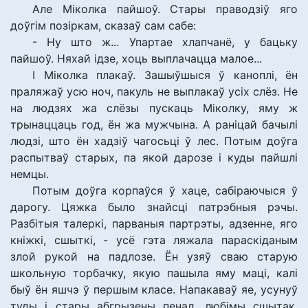
Але Міколка пайшоў. Стары праводзіў яго
доўгім позіркам, сказаў сам сабе:
- Ну што ж... Упартае хлапчанё, у бацьку
пайшоў. Няхай ідзе, хоць выплачацца малое...
І Міколка плакаў. Зашыўшыся ў каноплі, ён
праляжаў усю ноч, пакуль не выплакаў усіх слёз. Не
на людзях жа слёзы пускаць Міколку, яму ж
трынаццаць год, ён жа мужчына. А раніцай бачылі
людзі, што ён хадзіў чагосьці ў лес. Потым доўга
распытваў старых, па якой дарозе і куды пайшлі
немцы.
Потым доўга корпаўся ў хаце, сабіраючыся ў
дарогу. Цяжка было знайсці патрэбныя рэчы.
Разбітыя талеркі, парваныя партрэты, адзенне, яго
кніжкі, сшыткі, - усё гэта ляжала параскіданым
злой рукой на падлозе. Ён узяў сваю старую
школьную торбачку, якую пашыла яму маці, калі
быў ён яшчэ ў першым класе. Напакаваў яе, усунуў
туды і стары абгрызены пенал, любімы сшытак.