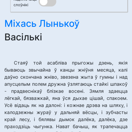
слоўнікі
Міхась Лынькоў
Васількі
Стаяў той асабліва прыгожы дзень, якія
бываюць звычайна ў канцы жніўня месяца, калі
даўно скончана жніво, звезена жыта ў гумны і над
апусцелым полем дружна ўзлятаюць стайкі шпакоў
- прадвеснікаў блізкае восені. Зямля здаецца
лёгкай, бязважкай, яна ўся дыхае цішай, спакоем.
Усё відаць як на далоні: і кожнае дрэва на шляху, і
калодзежны жураў у дальняй вёсцы, і зубчасты
край лесу, і бялявы дымок далёка, далёка, дзе
праходзіць чыгунка. Нават бачыш, як трапечацца