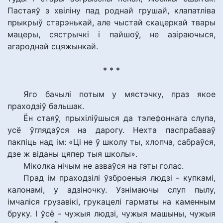
Пастаяў з хвіліну пад роднай грушай, клапатліва
прыкрыў старэнькай, але чыстай скацеркай твары
мацеры, сястрычкі і пайшоў, не азіраючыся,
агароднай сцяжынкай.
* * *
Яго бачылі потым у мястэчку, праз якое
праходзіў бальшак.
Ён стаяў, прыхіліўшыся да тэлефоннага слупа,
усё ўглядаўся на дарогу. Нехта паспрабаваў
пакпіць над ім: «Ці не ў школу ты, хлопча, сабраўся,
дзе ж віданы цяпер тыя школы».
Міколка нічым не азваўся на гэты голас.
Прад ім праходзілі ўзброеныя людзі - купкамі,
калонамі, у адзіночку. Узнімаючы слуп пылу,
імчаліся грузавікі, грукацелі гарматы на каменным
бруку. І ўсё - чужыя людзі, чужыя машыны, чужыя