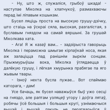
- Ну, што ж, спужаліся, грыбоў шкада! -
наступае Міколка на хлапчукоў, размахваючы
перад імі ліпавым кошыкам.
Бусел ляціць проста на высокую грушу-дзічку,
што стаіць на ўскраі сяла, высокая, разгалістая, з
буславым гняздом на самай вяршыні. За грушай
Міколкава хата.
- Ага! Я ж казаў вам... - задзірыста гаворыць
Міколка і пераможна шмыгае кірпаўкай носа, якая
аж залаціцца пад ранішнім зыркім сонцам.
Прыжмурыўшы вока, Міколка ўглядаецца ў
далёкую грушу, і лёгкая хмурынка прабягае па яго
жывым твары.
- Ізноў нехта бусла пужае... Вот спаймаю
каторага, - дам!
Усе бачаць, як бусел наважыўся быў ужо сесці
на гняздо, але раптам узляцеў угору і доўга лятаў,
робячы ўсё большыя і большыя кругі, узнімаючыся
вышэй і вышэй, пакуль не ператварыўся ў