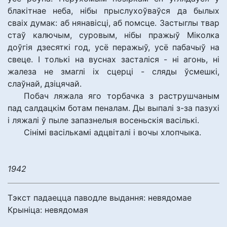
блакітнае неба, нібы прыслухоўваўся да былых
сваіх думак: аб нянавісці, аб помсце. Застыглы твар
стаў калючым, суровым, нібы пражыў Міколка
доўгія дзесяткі год, усё перажыў, усё пабачыў на
свеце. І толькі на вуснах засталіся - ні агонь, ні
жалеза не змаглі іх сцерці - сляды ўсмешкі,
слаўнай, дзіцячай.
Побач ляжала яго торбачка з раструшчаным
пад салдацкім ботам пеналам. Ды выпалі з-за пазухі
і ляжалі ў пыле запазнелыя восеньскія васількі.
Сінімі васількамі адцвіталі і вочы хлопчыка.
1942
Тэкст падаецца паводле выдання: невядомае
Крыніца: невядомая