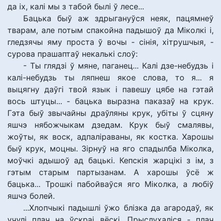
да іх, калі мы з табой былі ў лесе...
Бацька быў аж здрыгануўся неяк, пацямнеў
тварам, але потым спакойна падышоў да Міколкі і,
гледзячы яму проста ў вочы - сінія, хітрушчыя, -
сурова прашаптаў некалькі слоў:
- Ты глядзі ў мяне, паганец... Калі дзе-небудзь і
калі-небудзь ты ляпнеш якое слова, то я... я
выцягну даўгі твой язык і павешу цябе на гэтай
вось штуцы... - бацька выразна паказаў на крук.
Гэта быў звычайны драўляны крук, убіты ў сцяну
яшчэ нябожчыкам дзедам. Крук быў смалявы,
жоўты, як воск, адпаліраваны, як костка. Харошы
быў крук, моцны. Зірнуў на яго спадылба Міколка,
моўчкі адышоў ад бацькі. Кепскія жарцікі з ім, з
гэтым старым партызанам. А харошы ўсё ж
бацька... Трошкі пабойваўся яго Міколка, а любіў
яшчэ болей.
...Хлопчыкі падышлі ўжо блізка да агародаў, як
учулі плач на ўскраі вёскі. Прыслухаліся - плач