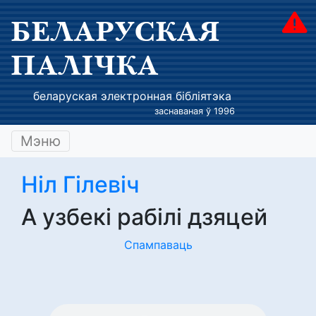
БЕЛАРУСКАЯ
ПАЛІЧКА
беларуская электронная бібліятэка
заснаваная ў 1996
Мэню
Ніл Гілевіч
А узбекі рабілі дзяцей
Спампаваць