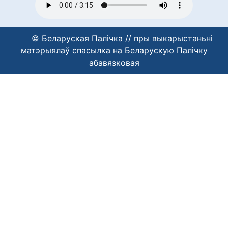
© Беларуская Палічка // пры выкарыстаньні
матэрыялаў спасылка на Беларускую Палічку
абавязковая