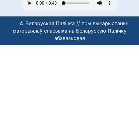
© Беларуская Палічка // пры выкарыстаньні
матэрыялаў спасылка на Беларускую Палічку
абавязковая