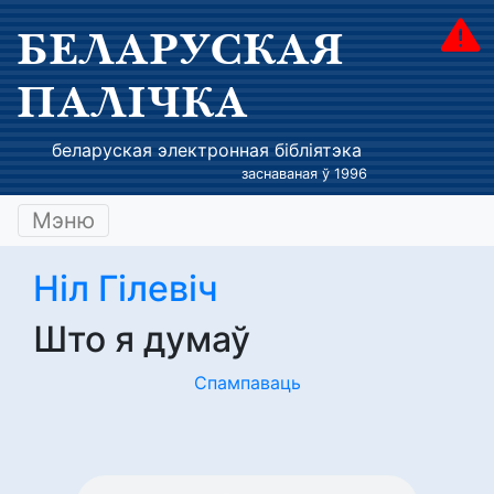
БЕЛАРУСКАЯ
ПАЛІЧКА
беларуская электронная бібліятэка
заснаваная ў 1996
Мэню
Ніл Гілевіч
Што я думаў
Спампаваць