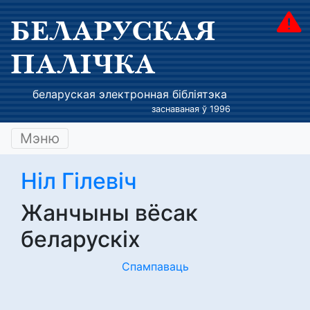
БЕЛАРУСКАЯ
ПАЛІЧКА
беларуская электронная бібліятэка
заснаваная ў 1996
Мэню
Ніл Гілевіч
Жанчыны вёсак
беларускіх
Спампаваць