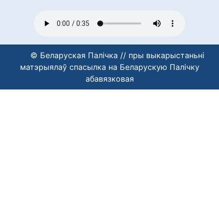
© Беларуская Палічка // пры выкарыстаньні
матэрыялаў спасылка на Беларускую Палічку
абавязковая