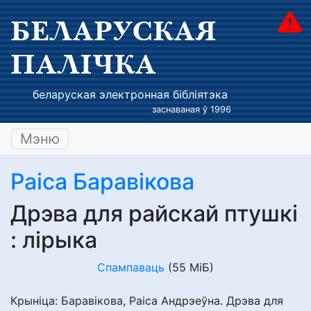
БЕЛАРУСКАЯ
ПАЛІЧКА
беларуская электронная бібліятэка
заснаваная ў 1996
Мэню
Раіса Баравікова
Дрэва для райскай птушкі
: лірыка
Спампаваць
(55 МіБ)
Крыніца: Баравікова, Раіса Андрэеўна. Дрэва для