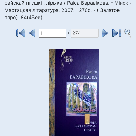
райскай птушкі : лірыка / Раіса Баравікова. - Мінск :
Мастацкая літаратура, 2007. - 270с. - ( Залатое
пяро). 84(4Беи)
/