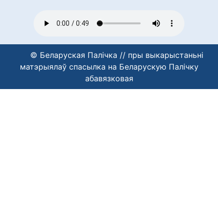
© Беларуская Палічка // пры выкарыстаньні
матэрыялаў спасылка на Беларускую Палічку
абавязковая