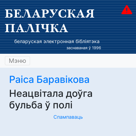
БЕЛАРУСКАЯ
ПАЛІЧКА
беларуская электронная бібліятэка
заснаваная ў 1996
Мэню
Раіса Баравікова
Неацвітала доўга
бульба ў полі
Спампаваць