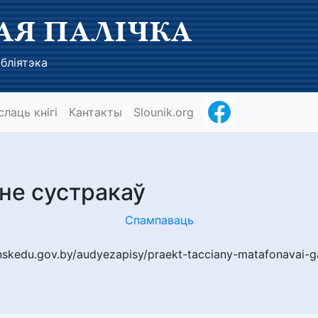
АЯ ПАЛІЧКА
бліятэка
слаць кнігі
Кантакты
Slounik.org
 не сустракаў
Спампаваць
inskedu.gov.by/audyezapisy/praekt-tacciany-matafonavai-g