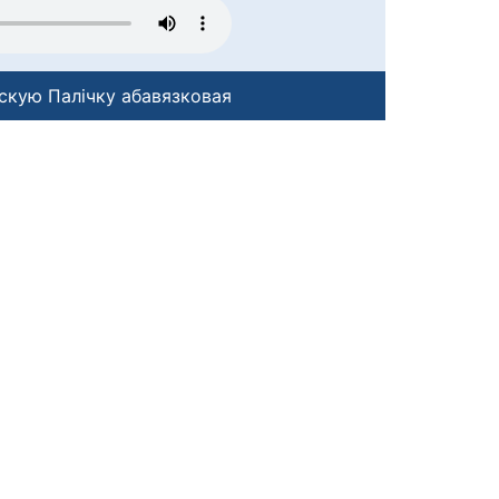
скую Палічку абавязковая