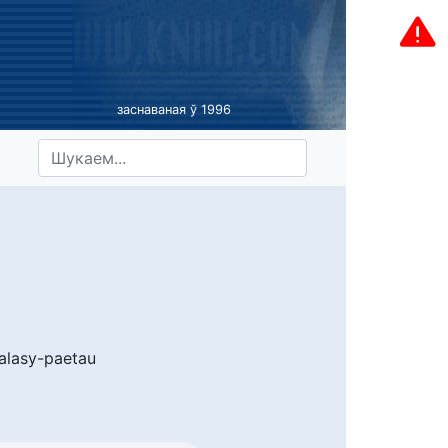
заснаваная ў 1996
alasy-paetau