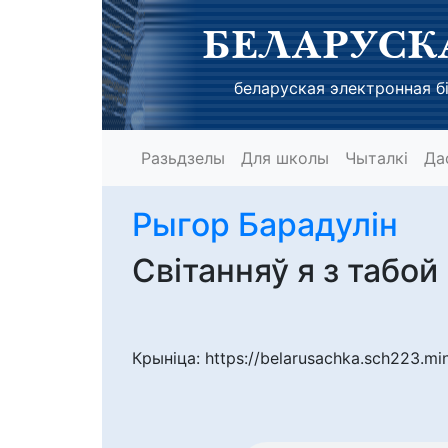
БЕЛАРУСК
беларуская электронная бі
Разьдзелы
Для школы
Чыталкі
Да
Рыгор Барадулін
Світанняў я з табой
Крыніца: https://belarusachka.sch223.m