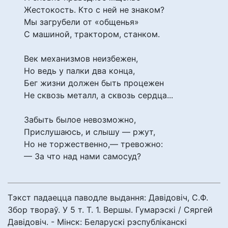
Жестокость. Кто с ней не знаком?
Мы загрубели от «общенья»
С машиной, трактором, станком.
Век механизмов неизбежен,
Но ведь у палки два конца,
Бег жизни должен быть процежен
Не сквозь металл, а сквозь сердца...
Забыть былое невозможно,
Прислушаюсь, и слышу — ржут,
Но не торжественно,— тревожно:
— За что над нами самосуд?
Тэкст падаецца паводле выдання: Давідовіч, С.Ф.
Збор твораў. У 5 т. Т. 1. Вершы. Гумарэскі / Сяргей
Давідовіч. - Мінск: Беларускі рэспубліканскі