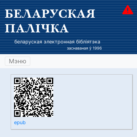
БЕЛАРУСКАЯ
ПАЛІЧКА
беларуская электронная бібліятэка
заснаваная ў 1996
Мэню
epub