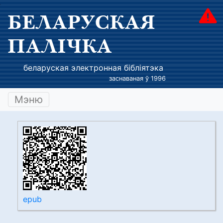
БЕЛАРУСКАЯ
ПАЛІЧКА
беларуская электронная бібліятэка
заснаваная ў 1996
Мэню
epub