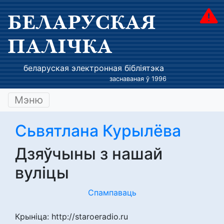
БЕЛАРУСКАЯ
ПАЛІЧКА
беларуская электронная бібліятэка
заснаваная ў 1996
Мэню
Сьвятлана Курылёва
Дзяўчыны з нашай
вуліцы
Спампаваць
Крыніца: http://staroeradio.ru