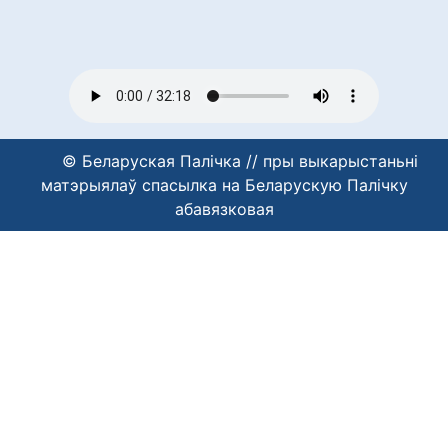
© Беларуская Палічка // пры выкарыстаньні
матэрыялаў спасылка на Беларускую Палічку
абавязковая