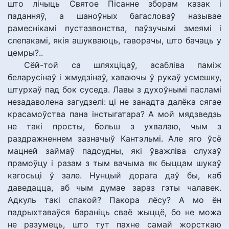
што лічыць Святое Пісанне зборам казак і
паданняў, а шаноўных багасловаў называе
рамеснікамі пустазвонства, паўзучымі змеямі і
слепакамі, якія ашукваюць, гаворачы, што бачаць у
цемры?..
Сёй-той са шляхціцаў, асабліва паміж
беларусінаў і жмудзінаў, хаваючы ў рукаў усмешку,
штурхаў пад бок суседа. Лавы з духоўнымі пасламі
незадаволена загудзелі: ці не занадта далёка сягае
красамоўства пана інстыгатара? А мой мядзведзь
не такі просты, больш з ухвалаю, чым з
раздражненнем зазначыў Кантэльмі. Але яго ўсё
мацней займаў падсудны, які ўважліва слухаў
прамоўцу і разам з тым вачыма як быццам шукаў
кагосьці ў зале. Нунцый дорага даў бы, каб
даведацца, аб чым думае зараз гэты чалавек.
Адкуль такі спакой? Пакора лёсу? А мо ён
падрыхтаваўся бараніць сваё жыццё, бо не можа
не разумець, што тут пахне самай жорсткаю