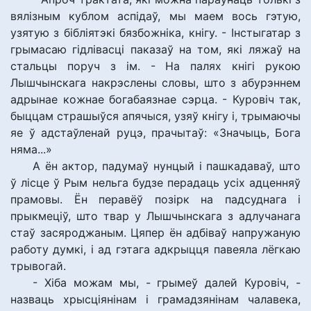
вялізным кублом аспідаў, мы маем вось гэтую,
узятую з бібліятэкі бязбожніка, кнігу. - Інстыгатар з
грымасаю гідлівасці паказаў на том, які ляжаў на
стальцы поруч з ім. - На палях кнігі рукою
Лышчынскага накрэслены словы, што з абурэннем
адрынае кожнае богабаязнае сэрца. - Куровіч так,
быццам страшыўся апячыся, узяў кнігу і, трымаючы
яе ў адстаўленай руцэ, прачытаў: «Значыць, Бога
няма...»
А ён актор, падумаў нунцый і пашкадаваў, што
ў лісце ў Рым нельга будзе перадаць усіх адценняў
прамовы. Ён перавёў позірк на падсуднага і
прыкмеціў, што твар у Лышчынскага з адлучанага
стаў засяроджаным. Цяпер ён адбіваў напружаную
работу думкі, і ад гэтага адкрыцця павеяла лёгкаю
трывогай.
- Хіба можам мы, - грымеў далей Куровіч, -
назваць хрысціянінам і грамадзянінам чалавека,