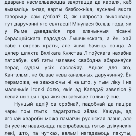
дваране насмельваюцца звяртацца да караля, каб
вызваліць з-пад варты бязбожніка, вуснамі якога
гаворыць сам д'ябал? О, як няпроста выконваць
тут даручэнні яго святасці! Мінулася больш года, як
у Рыме даведаліся пра злачынныя пісанні
берасцейскага падсудка Лышчынскага, а ён, хай
сабе і скрозь краты, але яшчэ бачыць сонца. А
цяпер шляхта Вялікага Княства Літоўскага нахабна
патрабуе, каб гэты чалавек свабодна абараняўся
перад судом усіх саслоўяў. Аднак для яго,
Кантэльмі, не бывае невыканальных даручэнняў. Ён
пераможа, не зважаючы ні на што, у тым ліку і на
маленькія іголкі болю, якія ад Калядаў завяліся ў
левай нырцы і пра якія ён забывае толькі ў сне.
Нунцый адпіў са срэбнай, падобнай да паціра
чары тры глыткі падагрэтых зёлак. Кажуць, ад
ягонай хваробы можа памагчы русінская лазня, але
ён усё не наважыцца паспрабаваць гэтыя дзікунскія
лекі, што, па чутках, вельмі нагадваюць пакуты,