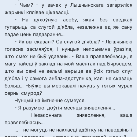
- Чым? - у вачах у Лышчынскага загарэліся
жарынкі кплівае цікавасці.
- На духоўную асобу, якая без сведкаў
гутарыць са слугой д'ябла, незалежна ад яе сану
падае цень падазрэння...
- Як вы сказалі? Са слугой д'ябла? - Лышчынскі
голасна засмяяўся, і нунцыя непрыемна ўразіла,
што смех не быў удаваны. - Ваша правялебнасць, я
магу пайсці ў заклад на мой маёнтак пад Бярэсцем,
што вы самі не вельмі верыце ва ўсіх гэтых слуг
д'ябла і ў самога анёла-адступніка, калі не сказаць
больш... Няўжо вы меркавалі пачуць у гэтых мурах
серны смурод?
Нунцый на імгненне сумеўся.
- Я разумею, доўгія месяцы зняволення...
- Незаконнага зняволення, ваша
правялебнасць...
... - не могуць не накласці адбітку на паводзіны і