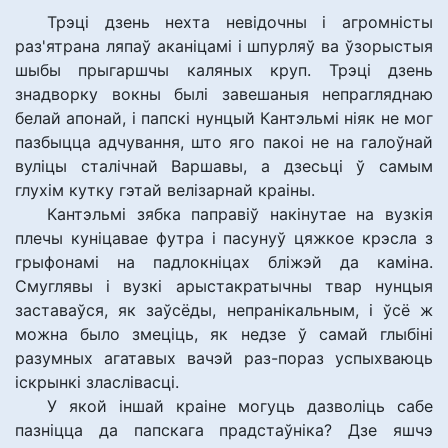
Трэці дзень нехта невідочны і агромністы
раз'ятрана ляпаў аканіцамі і шпурляў ва ўзорыстыя
шыбы прыгаршчы каляных круп. Трэці дзень
знадворку вокны былі завешаныя непрагляднаю
белай апонай, і папскі нунцый Кантэльмі ніяк не мог
пазбыцца адчування, што яго пакоі не на галоўнай
вуліцы сталічнай Варшавы, а дзесьці ў самым
глухім кутку гэтай велізарнай краіны.
Кантэльмі зябка паправіў накінутае на вузкія
плечы куніцавае футра і пасунуў цяжкое крэсла з
грыфонамі на падлокніцах бліжэй да каміна.
Смуглявы і вузкі арыстакратычны твар нунцыя
заставаўся, як заўсёды, непранікальным, і ўсё ж
можна было змеціць, як недзе ў самай глыбіні
разумных агатавых вачэй раз-пораз успыхваюць
іскрынкі зласлівасці.
У якой іншай краіне могуць дазволіць сабе
пазніцца да папскага прадстаўніка? Дзе яшчэ