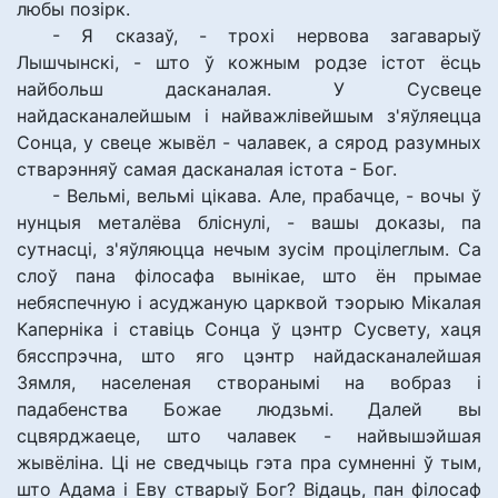
любы позірк.
- Я сказаў, - трохі нервова загаварыў
Лышчынскі, - што ў кожным родзе істот ёсць
найбольш дасканалая. У Сусвеце
найдасканалейшым і найважлівейшым з'яўляецца
Сонца, у свеце жывёл - чалавек, а сярод разумных
стварэнняў самая дасканалая істота - Бог.
- Вельмі, вельмі цікава. Але, прабачце, - вочы ў
нунцыя металёва бліснулі, - вашы доказы, па
сутнасці, з'яўляюцца нечым зусім процілеглым. Са
слоў пана філосафа вынікае, што ён прымае
небяспечную і асуджаную царквой тэорыю Мікалая
Каперніка і ставіць Сонца ў цэнтр Сусвету, хаця
бясспрэчна, што яго цэнтр найдасканалейшая
Зямля, населеная створанымі на вобраз і
падабенства Божае людзьмі. Далей вы
сцвярджаеце, што чалавек - найвышэйшая
жывёліна. Ці не сведчыць гэта пра сумненні ў тым,
што Адама і Еву стварыў Бог? Відаць, пан філосаф