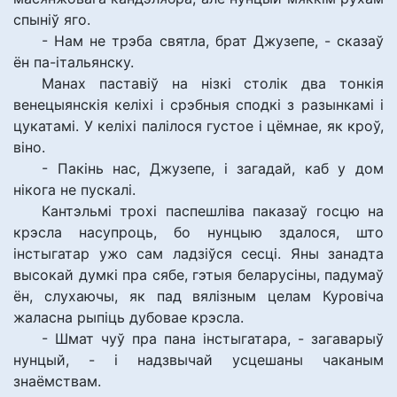
спыніў яго.
- Нам не трэба святла, брат Джузепе, - сказаў
ён па-італьянску.
Манах паставіў на нізкі столік два тонкія
венецыянскія келіхі і срэбныя сподкі з разынкамі і
цукатамі. У келіхі палілося густое і цёмнае, як кроў,
віно.
- Пакінь нас, Джузепе, і загадай, каб у дом
нікога не пускалі.
Кантэльмі трохі паспешліва паказаў госцю на
крэсла насупроць, бо нунцыю здалося, што
інстыгатар ужо сам ладзіўся сесці. Яны занадта
высокай думкі пра сябе, гэтыя беларусіны, падумаў
ён, слухаючы, як пад вялізным целам Куровіча
жаласна рыпіць дубовае крэсла.
- Шмат чуў пра пана інстыгатара, - загаварыў
нунцый, - і надзвычай усцешаны чаканым
знаёмствам.