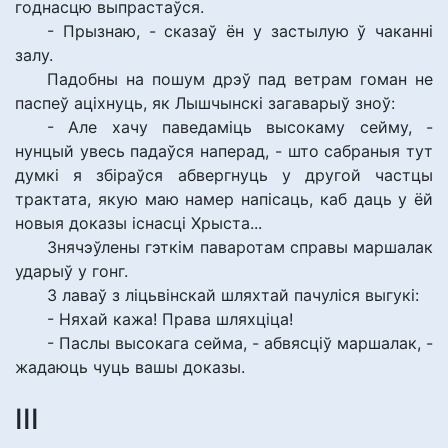
годнасцю выпрастаўся.
- Прызнаю, - сказаў ён у застылую ў чаканні
залу.
Падобны на пошум дрэў пад ветрам гоман не
паспеў аціхнуць, як Лышчынскі загаварыў зноў:
- Але хачу паведаміць высокаму сейму, -
нунцый увесь падаўся наперад, - што сабраныя тут
думкі я збіраўся абвергнуць у другой частцы
трактата, якую маю намер напісаць, каб даць у ёй
новыя доказы існасці Хрыста...
Знячэўлены гэткім паваротам справы маршалак
ударыў у гонг.
З лаваў з ліцьвінскай шляхтай пачуліся выгукі:
- Няхай кажа! Права шляхціца!
- Паслы высокага сейма, - абвясціў маршалак, -
жадаюць чуць вашы доказы.
III