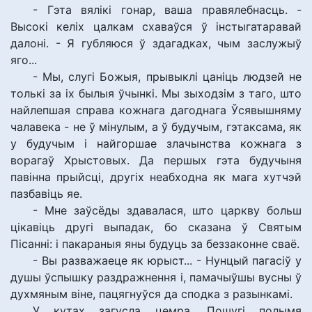
- Гэта вялікі гонар, ваша правялебнасць. -
Высокі келіх цалкам схаваўся ў інстыгатаравай
далоні. - Я губляюся ў здагадках, чым заслужыў
яго...
- Мы, слугі Божыя, прывыклі цаніць людзей не
толькі за іх былыя ўчынкі. Мы зыходзім з таго, што
найлепшая справа кожнага дагоднага Ўсявышняму
чалавека - не ў мінулым, а ў будучым, гэтаксама, як
у будучым і найгоршае злачынства кожнага з
ворагаў Хрыстовых. Да першых гэта будучыня
павінна прыйсці, другіх неабходна як мага хутчэй
пазбавіць яе.
- Мне заўсёды здавалася, што царкву больш
цікавіць другі выпадак, бо сказана ў Святым
Пісанні: і пакараныя яны будуць за беззаконне сваё.
- Вы разважаеце як юрыст... - Нунцый пагасіў у
душы ўспышку раздражнення і, памачыўшы вусны ў
духмяным віне, пацягнуўся да сподка з разынкамі.
У кутах загусла цемра. Пошугі полымя