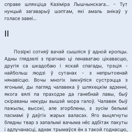
справе шляхціца Казіміра Лышчынскага... - Тут
нунцый загаварыў шэптам, які амаль знікаў у
голасе завеі...
II
Позіркі сотняў вачэй сышліся ў адной кропцы.
Адны глядзелі з прагнаю ці ленаватаю цікавасцю,
другія са шкадобаю і яскай спагады, трэція -
найбольш людзі ў сутанах - з непрытоенай
нянавісцю. Вочы многіх імкнўліся сустрэцца з
ягонымі, ды пагляд чалавека ў шляхецкім адзенні,
якога вялі па праходзе да ганебнай лавы, быў
скіраваны некуды вышэй мора галоў. Чалавек быў
пажылы, высокі, але згорблены, з зусім белымі
пасмамі ў даўгіх жарых валасах. Яго выцягнуты
бледны твар з запалымі вачыма нёс адбітак пакуты
і адлучанасці, аднак трымаўся ён з такой годнасцю,