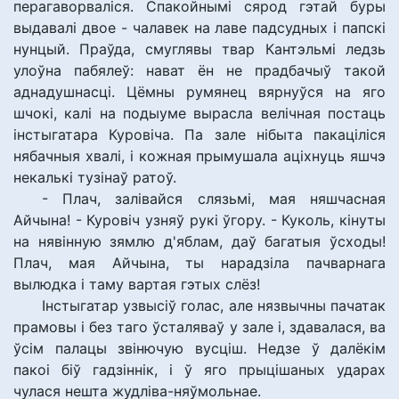
перагаворваліся. Спакойнымі сярод гэтай буры
выдавалі двое - чалавек на лаве падсудных і папскі
нунцый. Праўда, смуглявы твар Кантэльмі ледзь
улоўна пабялеў: нават ён не прадбачыў такой
аднадушнасці. Цёмны румянец вярнуўся на яго
шчокі, калі на подыуме вырасла велічная постаць
інстыгатара Куровіча. Па зале нібыта пакаціліся
нябачныя хвалі, і кожная прымушала аціхнуць яшчэ
некалькі тузінаў ратоў.
- Плач, залівайся слязьмі, мая няшчасная
Айчына! - Куровіч узняў рукі ўгору. - Куколь, кінуты
на нявінную зямлю д'яблам, даў багатыя ўсходы!
Плач, мая Айчына, ты нарадзіла пачварнага
вылюдка і таму вартая гэтых слёз!
Інстыгатар узвысіў голас, але нязвычны пачатак
прамовы і без таго ўсталяваў у зале і, здавалася, ва
ўсім палацы звінючую вусціш. Недзе ў далёкім
пакоі біў гадзіннік, і ў яго прыцішаных ударах
чулася нешта жудліва-няўмольнае.