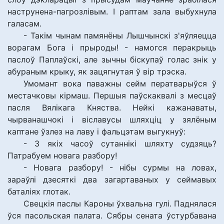
наструнена-пагрозлівым. І раптам зала выбухнула
галасам.
- Такім чынам памянёны Лышчынскі з'яўляецца
ворагам Бога і прыроды! - намогся перакрыць
паслоў Паплаўскі, але зычны біскупаў голас знік у
абураным крыку, як зацягнутая ў вір трэска.
Умомант вока паважны сейм ператварыўся ў
местачковы кірмаш. Першыя паўскаквалі з месцаў
пасля Вялікага Княства. Нейкі кажанаваты,
чырванашчокі і віславусы шляхціц у зялёным
каптане ўзлез на лаву і фальцэтам выгукнуў:
- З якіх часоў сутаннікі шляхту судзяць?
Патрабуем новага разбору!
- Новага разбору! - нібы сурмы на ловах,
зараўлі дзесяткі два загартаваных у сеймавых
баталіях глотак.
Свецкія паслы Кароны ўхвальна гулі. Паднялася
ўся пасольская палата. Сябры сената ўстурбавана