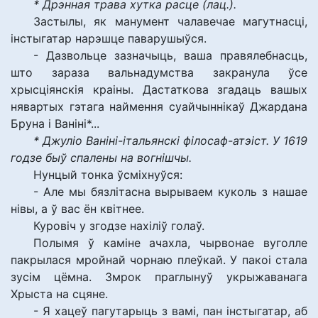
* Дрэнная трава хутка расце (лац.).
Застылы, як манумент чалавечае магутнасці,
інстыгатар нарэшце паварушыўся.
- Дазвольце зазначыць, ваша правялебнасць,
што зараза вальнадумства закранула ўсе
хрысціянскія краіны. Дастаткова згадаць вашых
нявартых гэтага наймення суайчыннікаў Джардана
Бруна і Ваніні*...
* Джуліо Ваніні-італьянскі філосаф-атэіст. У 1619
годзе быў спалены на вогнішчы.
Нунцый тонка ўсміхнуўся:
- Але мы бязлітасна вырываем куколь з нашае
нівы, а ў вас ён квітнее.
Куровіч у згодзе нахіліў голаў.
Полымя ў каміне ачахла, чырвонае вуголле
пакрылася мройнай чорнаю плеўкай. У пакоі стала
зусім цёмна. Змрок праглынуў укрыжаванага
Хрыста на сцяне.
- Я хацеў пагутарыць з вамі, пан інстыгатар, аб