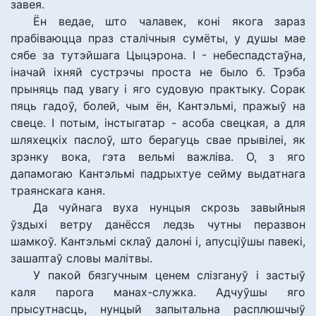
завея.
Ён ведае, што чалавек, коні якога зараз
прабіваюцца праз сталічныя сумёты, у душы мае
сябе за тутэйшага Цыцэрона. І - небеспадстаўна,
іначай іхняй сустрэчы проста не было б. Трэба
прыняць пад увагу і яго судовую практыку. Сорак
пяць гадоў, болей, чым ён, Кантэльмі, пражыў на
свеце. І потым, інстыгатар - асоба свецкая, а для
шляхецкіх паслоў, што берагуць свае прывілеі, як
зрэнку вока, гэта вельмі важліва. О, з яго
дапамогаю Кантэльмі падрыхтуе сейму выдатнага
траянскага каня.
Да чуйнага вуха нунцыя скрозь завыйныя
ўздыхі ветру данёсся ледзь чутны перазвон
шамкоў. Кантэльмі склаў далоні і, апусціўшы павекі,
зашаптаў словы малітвы.
У пакой бязгучным ценем слізгануў і застыў
каля парога манах-служка. Адчуўшы яго
прысутнасць, нунцый запытальна расплюшчыў