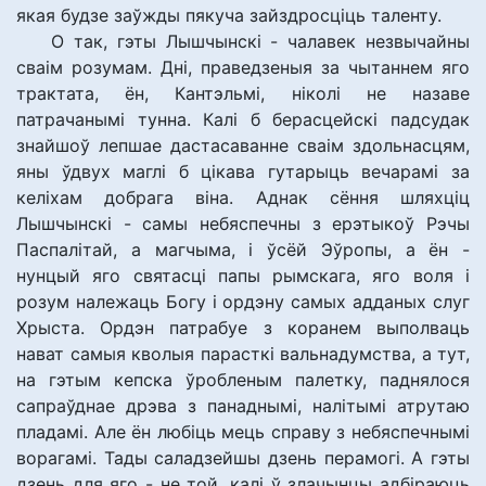
якая будзе заўжды пякуча зайздросціць таленту.
О так, гэты Лышчынскі - чалавек незвычайны
сваім розумам. Дні, праведзеныя за чытаннем яго
трактата, ён, Кантэльмі, ніколі не назаве
патрачанымі тунна. Калі б берасцейскі падсудак
знайшоў лепшае дастасаванне сваім здольнасцям,
яны ўдвух маглі б цікава гутарыць вечарамі за
келіхам добрага віна. Аднак сёння шляхціц
Лышчынскі - самы небяспечны з ерэтыкоў Рэчы
Паспалітай, а магчыма, і ўсёй Эўропы, а ён -
нунцый яго святасці папы рымскага, яго воля і
розум належаць Богу і ордэну самых адданых слуг
Хрыста. Ордэн патрабуе з коранем выполваць
нават самыя кволыя парасткі вальнадумства, а тут,
на гэтым кепска ўробленым палетку, паднялося
сапраўднае дрэва з панаднымі, налітымі атрутаю
пладамі. Але ён любіць мець справу з небяспечнымі
ворагамі. Тады саладзейшы дзень перамогі. А гэты
дзень для яго - не той, калі ў злачынцы адбіраюць