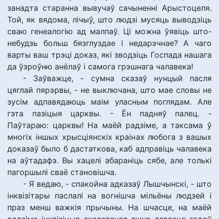
занадта старанна вывучаў сачыненні Арыстоцеля.
Той, як вядома, лічыў, што людзі мусяць выводзіць
сваю генеалогію ад малпаў. Ці можна ўявіць што-
небудзь больш бязглуздае і недарэчнае? А чаго
варты ваш трэці доказ, які зводзіць Госпада нашага
да ўзроўню анёлаў і самога грэшнага чалавека!
- Заўважце, - сумна сказаў нунцый пасля
цяглай пярэрвы, - не выключана, што мае словы не
зусім адпавядаюць маім уласным поглядам. Але
гэта пазіцыя царквы. - Ён падняў палец. -
Паўтараю: царквы! На маёй радзіме, а таксама ў
многіх іншых хрысціянскіх краінах любога з вашых
доказаў было б дастаткова, каб адправіць чалавека
на аўтадафэ. Вы хацелі абараніць сябе, але толькі
пагоршылі сваё становішча.
- Я ведаю, - спакойна адказаў Лышчынскі, - што
інквізітары паслалі на вогнішча мільёны людзей і
праз менш важкія прычыны. На шчасце, на маёй