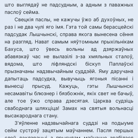
што выглядаў не падсудным, а адным з паважных
паслоў сейма.
Свецкія паслы, не кажучы ўжо аб духоўных, не
раз і не два чулі яго імя. Гэта той самы берасцейскі
падсудак Лышчынскі, справа якога вынесена сёння
на разгляд. Нават самым няўтомным прыхільнікам
Бахуса, што ўвесь вольны ад дзяржаўных
абавязкаў час не вылазілі з-за хмяльных сталоў,
вядома, што ліфляндскі біскуп Паплаўскі
прызначаны надзвычайным суддзёй. Яму даручана
дапытаць падсудка, вывучыць ягоныя пісанні і
вынесці прысуд. Кажуць, гэты Лышчынскі
несамавіты блюзнер і бязбожнік, якіх свет не бачыў,
але тое ўжо справа дзесятая. Царква судзіць
свабоднага шляхціца! Замах на святыя вольнасці
высакароднага стану.
З'яўленне надзвычайнага суддзі на подыуме
сейм сустрэў зацятым маўчаннем. Пасля першых
слоў дэкларацыі з прысудам маўчанне зрабілася