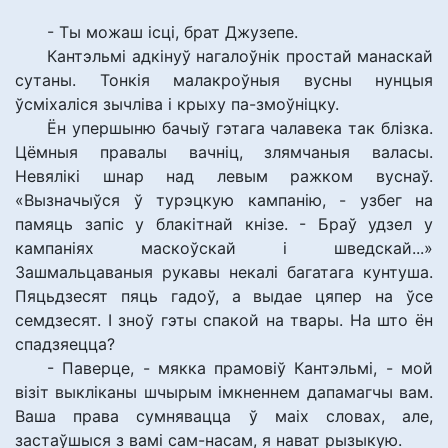
- Ты можаш ісці, брат Джузепе.
Кантэльмі адкінуў нагалоўнік простай манаскай
сутаны. Тонкія малакроўныя вусны нунцыя
ўсміхаліся зычліва і крыху па-змоўніцку.
Ён упершыню бачыў гэтага чалавека так блізка.
Цёмныя правалы вачніц, злямчаныя валасы.
Невялікі шнар над левым ражком вуснаў.
«Вызначыўся ў турэцкую кампанію, - узбег на
памяць запіс у блакітнай кнізе. - Браў удзел у
кампаніях маскоўскай і шведскай...»
Зашмальцаваныя рукавы некалі багатага кунтуша.
Пяцьдзесят пяць гадоў, а выдае цяпер на ўсе
семдзесят. І зноў гэты спакой на твары. На што ён
спадзяецца?
- Паверце, - мякка прамовіў Кантэльмі, - мой
візіт выкліканы шчырым імкненнем дапамагчы вам.
Ваша права сумнявацца ў маіх словах, але,
застаўшыся з вамі сам-насам, я нават рызыкую.