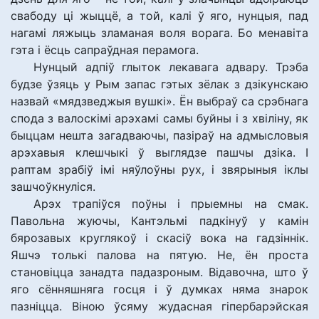
свабоду ці жыццё, а той, калі ў яго, нунцыя, пад
нагамі ляжыць зламаная воля ворага. Бо менавіта
гэта і ёсць сапраўдная перамога.
Нунцый адпіў глыток лекавага адвару. Трэба
будзе ўзяць у Рым запас гэтых зёлак з дзікунскаю
назвай «мядзведжыя вушкі». Ён выбраў са срэбнага
спода з валоскімі арэхамі самы буйны і з хвіліну, як
быццам нешта загадваючы, пазіраў на адмысловыя
арэхавыя клешчыкі ў выглядзе пашчы дзіка. І
раптам зрабіў імі няўлоўны рух, і звярыныя іклы
зашчоўкнуліся.
Арэх трапіўся поўны і прыемны на смак.
Павольна жуючы, Кантэльмі падкінуў у камін
бярозавых круглякоў і скасіў вока на гадзіннік.
Яшчэ толькі палова на пятую. Не, ён проста
становіцца занадта падазроным. Відавочна, што ў
яго сённяшняга госця і ў думках няма знарок
пазніцца. Віною ўсяму жудасная гіпербарэйская