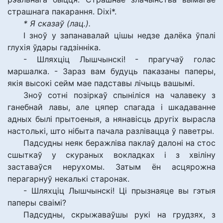
страшнага пакарання. Dіхі*.
* Я сказаў (лац.).
І зноў у запанавалай цішы недзе далёка ўпалі
глухія ўдары гадзінніка.
- Шляхціц Лышчынскі! - прагучаў голас
маршалка. - Зараз вам будуць паказаны паперы,
якія высокі сейм мае падставы лічыць вашымі.
Зноў сотні позіркаў спыніліся на чалавеку з
ганебнай лавы, але цяпер спагада і шкадаванне
адных былі прытоеныя, а нянавісць другіх вырасла
настолькі, што нібыта пачала разлівацца ў паветры.
Падсудны неяк беражліва паклаў далоні на стос
сшыткаў у скураных вокладках і з хвіліну
заставаўся нерухомы. Затым ён асцярожна
перагарнуў некалькі старонак.
- Шляхціц Лышчынскі! Ці прызнаяце вы гэтыя
паперы сваімі?
Падсудны, скрыжаваўшы рукі на грудзях, з