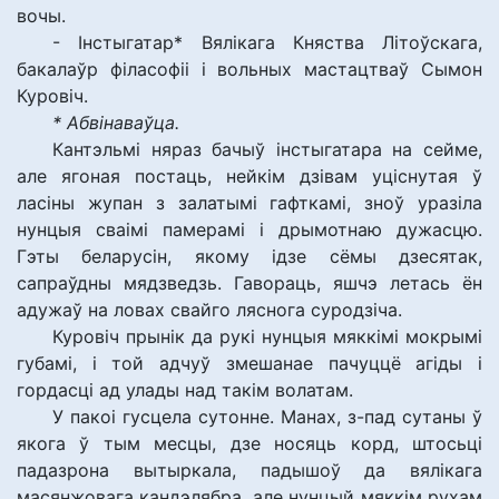
вочы.
- Інстыгатар* Вялікага Княства Літоўскага,
бакалаўр філасофіі і вольных мастацтваў Сымон
Куровіч.
* Абвінаваўца.
Кантэльмі няраз бачыў інстыгатара на сейме,
але ягоная постаць, нейкім дзівам уціснутая ў
ласіны жупан з залатымі гафткамі, зноў уразіла
нунцыя сваімі памерамі і дрымотнаю дужасцю.
Гэты беларусін, якому ідзе сёмы дзесятак,
сапраўдны мядзведзь. Гавораць, яшчэ летась ён
адужаў на ловах свайго ляснога суродзіча.
Куровіч прынік да рукі нунцыя мяккімі мокрымі
губамі, і той адчуў змешанае пачуццё агіды і
гордасці ад улады над такім волатам.
У пакоі гусцела сутонне. Манах, з-пад сутаны ў
якога ў тым месцы, дзе носяць корд, штосьці
падазрона вытыркала, падышоў да вялікага
масянжовага кандэлябра, але нунцый мяккім рухам