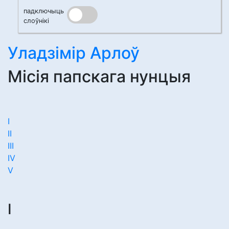
падключыць
слоўнікі
Уладзімір Арлоў
Місія папскага нунцыя
I
II
III
IV
V
I