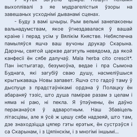
выхоплівалі з яе мудрагелістыя ўзоры на
завешаных усходнімі дыванамі сценах.
- Буду з вамі шчыры. Рым вельмі занепакоены
вальнадумствам, якое ўгнездавалася ў вашай
краіне і перад усім у Вялікім Княстве. Небяспечна
памыляўся яшчэ ваш вучоны друкар Скарына.
Дарэчы, святой царкве дагэтуль невядома, да якой
канфесіі ён сябе далучаў. Маlа hеrbа сіtо сrеsсіt*.
Пан інстыгатар, безумоўна, ведае і пра Сымона
Буднага, які загубіў сваю душу, насмеліўшыся
крытыкаваць Новы запавет. Яшчэ сто гадоў таму ў
дыспуце з прадстаўнікамі ордэна ў Полацку ён
абараняў тэзіс, што душа памірае разам з целам і
няма ні раю, ні пекла. Я ўпэўнены, ён даўно
пераканаўся ў адваротным. Наш Збавіцель
літасцівы, але я ўсё ж цешу сябе надзеяй, што там,
дзе знаходзіцца цяпер гэты ерэтык, ён сустрэўся і
са Скарынам, і з Цяпінскім, і з многімі іншымі...