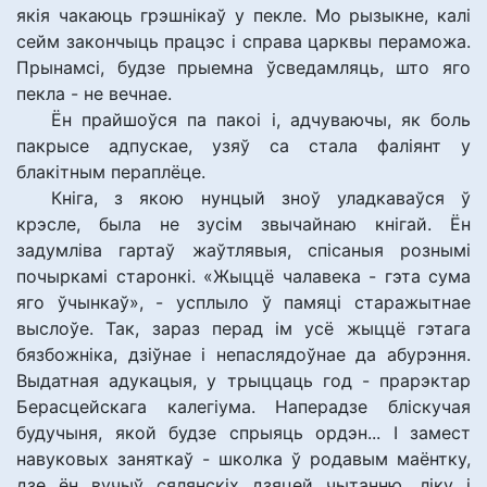
якія чакаюць грэшнікаў у пекле. Мо рызыкне, калі
сейм закончыць працэс і справа царквы пераможа.
Прынамсі, будзе прыемна ўсведамляць, што яго
пекла - не вечнае.
Ён прайшоўся па пакоі і, адчуваючы, як боль
пакрысе адпускае, узяў са стала фаліянт у
блакітным пераплёце.
Кніга, з якою нунцый зноў уладкаваўся ў
крэсле, была не зусім звычайнаю кнігай. Ён
задумліва гартаў жаўтлявыя, спісаныя рознымі
почыркамі старонкі. «Жыццё чалавека - гэта сума
яго ўчынкаў», - усплыло ў памяці старажытнае
выслоўе. Так, зараз перад ім усё жыццё гэтага
бязбожніка, дзіўнае і непаслядоўнае да абурэння.
Выдатная адукацыя, у трыццаць год - прарэктар
Берасцейскага калегіума. Наперадзе бліскучая
будучыня, якой будзе спрыяць ордэн... І замест
навуковых заняткаў - школка ў родавым маёнтку,
дзе ён вучыў сялянскіх дзяцей чытанню, ліку і