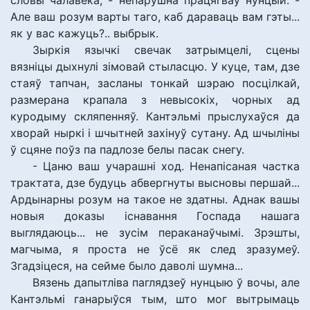
словы чалавека, - непарушна працягваў нунцый. -
Але ваш розум варты таго, каб дараваць вам гэты...
як у вас кажуць?.. выбрык.
Зыркія язычкі свечак затрымцелі, сцены
вязніцы дыхнулі зімовай стыласцю. У куце, там, дзе
стаяў тапчан, засланы тонкай шэраю посцілкай,
размерана крапала з невысокіх, чорных ад
куродыму скляпенняў. Кантэльмі прыслухаўся да
хворай ныркі і шчытней захінуў сутану. Ад шчыліны
ў сцяне поўз па падлозе белы пасак снегу.
- Цаню ваш учарашні ход. Ненапісаная частка
трактата, дзе будуць абвергнуты высновы першай...
Ардынарны розум на такое не здатны. Аднак вашы
новыя доказы існавання Госпада нашага
выглядаюць... не зусім пераканаўчымі. Зрэшты,
магчыма, я проста не ўсё як след зразумеў.
Згадзіцеся, на сейме было даволі шумна...
Вязень дапытліва паглядзеў нунцыю ў вочы, але
Кантэльмі ганарыўся тым, што мог вытрымаць