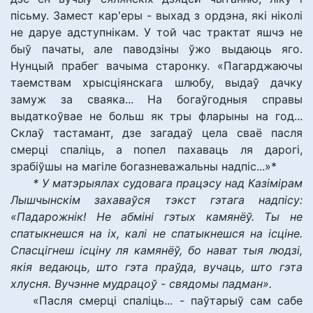
пісьму. Замест кар'еры - выхад з ордэна, які ніколі
не даруе адступнікам. У той час трактат яшчэ не
быў пачаты, але паводзіны ўжо выдаюць яго.
Нунцый прабег вачыма старонку. «Пагарджаючы
таемствам хрысціянскага шлюбу, выдаў дачку
замуж за сваяка... На богаўгодныя справы
выдаткоўвае не больш як тры фларыны на год...
Склаў тастамант, дзе загадаў цела сваё пасля
смерці спаліць, а попел пахаваць ля дарогі,
зрабіўшы на магіле богазневажальны надпіс...»*
* У матэрыялах судовага працэсу над Казімірам
Лышчынскім захаваўся тэкст гэтага надпісу:
«Падарожнік! Не абміні гэтых камянёў. Ты не
спатыкнешся на іх, калі не спатыкнешся на ісціне.
Спасцігнеш ісціну ля камянёў, бо нават тыя людзі,
якія ведаюць, што гэта праўда, вучаць, што гэта
хлусня. Вучэнне мудрацоў - свядомы падман».
«Пасля смерці спаліць... - паўтарыў сам сабе