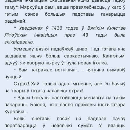
радзіме інквізіцыя скасаваная яшчэ дзвесце гадоў
таму*. Мяркуйце самі, ваша правялебнасць, у каго ў
гэтым сэнсе большыя падставы ганарыцца
радзімай.
* Уведзеная ў 1436 годзе ў Вялікім Княстве
Літоўскім інквізіцыя праз 43 гады была
зліквідавана.
Усмешку вязня падаўжаў шнар, і ад гэтага яна
выдавала яшчэ больш саркастычнаю. Кантэльмі
адчуў, як хворую нырку ўтнула новая іголка.
- Вам пагражае вогнішча... - нягучна вымавіў
нунцый.
Страх! Хай толькі адно імгненне, але ён бачыў
на твары ў гэтага чалавека страх!
- Вашы біскупы настойваюць менавіта на такім
пакаранні. Баюся, што пасля прамовы інстыгатара
Куровіча...
Белы снегавы пасак на падлозе пачаў
ператварацца ў невялічкі сумёт. У вязніцы