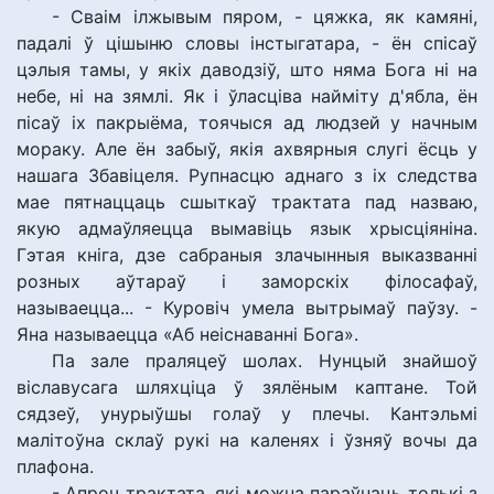
- Сваім ілжывым пяром, - цяжка, як камяні,
падалі ў цішыню словы інстыгатара, - ён спісаў
цэлыя тамы, у якіх даводзіў, што няма Бога ні на
небе, ні на зямлі. Як і ўласціва найміту д'ябла, ён
пісаў іх пакрыёма, тоячыся ад людзей у начным
мораку. Але ён забыў, якія ахвярныя слугі ёсць у
нашага Збавіцеля. Рупнасцю аднаго з іх следства
мае пятнаццаць сшыткаў трактата пад назваю,
якую адмаўляецца вымавіць язык хрысціяніна.
Гэтая кніга, дзе сабраныя злачынныя выказванні
розных аўтараў і заморскіх філосафаў,
называецца... - Куровіч умела вытрымаў паўзу. -
Яна называецца «Аб неіснаванні Бога».
Па зале праляцеў шолах. Нунцый знайшоў
віславусага шляхціца ў зялёным каптане. Той
сядзеў, унурыўшы голаў у плечы. Кантэльмі
малітоўна склаў рукі на каленях і ўзняў вочы да
плафона.
- Апроч трактата, які можна параўнаць толькі з