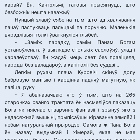
карай? Ён, Кантэльмі, гатовы прысягнуць, што
бязбожнік нешта наважыў.
Нунцый злавіў сябе на тым, што ад хвалявання
пачаў пастукваць пальцамі па поручню. Маленькія
вярэдлівыя іголкі ўваткнуліся глыбей.
- ...Заміж парадку, самім Панам Богам
устаноўленага ў выглядзе столькіх саслоўяў, улад і
каралеўстваў, ён жадаў мець свет без правіцеля,
народы без валадароў, а капітоліі без суддзі...
Лёгкім рухам пляча Куровіч скінуў долу
бабровую мантыю і карцінна падняў магутную, як
паліца, руку.
- Я абвінавачваю яго ў тым, што на 265
старонках свайго трактата ён насмеліўся паказаць
Бога як няіснае стварэнне фантазіі і зрынуў яго з
недасяжнай вышыні, прыпісаўшы кіраванне зямлёй і
небам натуральнай прыродзе. Самога ж Пана Бога
ён назваў выдумкай і хімерай, якая не мае
рэальнага быцця. Страшнае злачынства вымагае