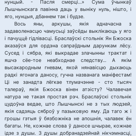
нунцый. - Пасля смерці...» Сума ўчынкаў
Лышчынскага павінна даць у выніку нуль, нішто, і
яго, нунцыя, дбаннем так і будзе.
Вось яны, аркушы, якія адначасна з
задаволенасцю чамусьці заўсёды выклікаюць у яго
і пачуццё гідлівасці. Браслаўскі стольнік Ян Бжоска
аказаўся для ордэна сапраўдным дарункам лёсу.
Сусед і сябра, які выкрадае злачынны трактат і
яшчэ сёе-тое неабходнае следству... А якім
высакародным гневам, якой нянавісцю дыхаюць
радкі ягонага даносу, гучна названага маніфестам!
Ці не занадта лёгкае тлумачэнне - сто тысяч
талераў, якія Бжоска вінен атэісту? Чалавечая
натура не такая простая рэч. Браслаўскі стольнік
цудоўна ведае, што Лышчынскі не з тых людзей,
якія садзяць сяброў у пазыковую яму. Да таго ж і
грошы гэтыя ў бязбожніка не апошнія, чалавек ён
багаты. Не, кожнае слова ў даносе шчырае, кожнае
ідзе з душы. З душы добранадзейнай нікчэмнасці,