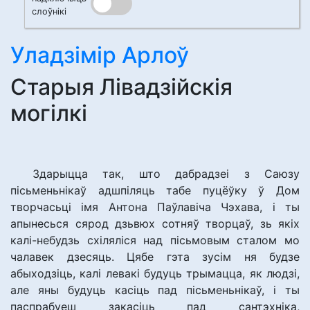
слоўнікі
Уладзімір Арлоў
Старыя Лівадзійскія
могілкі
Здарыцца так, што дабрадзеі з Саюзу
пісьменьнікаў адшпіляць табе пуцёўку ў Дом
творчасьці імя Антона Паўлавіча Чэхава, і ты
апынесься сярод дзьвюх сотняў творцаў, зь якіх
калі-небудзь схіляліся над пісьмовым сталом мо
чалавек дзесяць. Цябе гэта зусім ня будзе
абыходзіць, калі левакі будуць трымацца, як людзі,
але яны будуць касіць пад пісьменьнікаў, і ты
паспрабуеш закасіць пад сантэхніка,