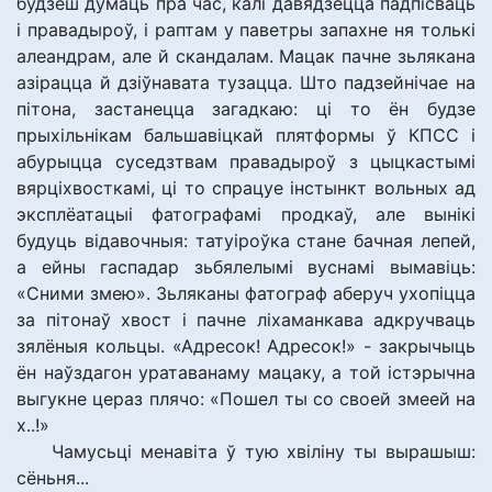
будзеш думаць пра час, калі давядзецца падпісваць
і правадыроў, і раптам у паветры запахне ня толькі
алеандрам, але й скандалам. Мацак пачне зьлякана
азірацца й дзіўнавата тузацца. Што падзейнічае на
пітона, застанецца загадкаю: ці то ён будзе
прыхільнікам бальшавіцкай плятформы ў КПСС і
абурыцца суседзтвам правадыроў з цыцкастымі
вярціхвосткамі, ці то спрацуе інстынкт вольных ад
эксплёатацыі фатографамі продкаў, але вынікі
будуць відавочныя: татуіроўка стане бачная лепей,
а ейны гаспадар зьбялелымі вуснамі вымавіць:
«Сними змею». Зьляканы фатограф аберуч ухопіцца
за пітонаў хвост і пачне ліхаманкава адкручваць
зялёныя кольцы. «Адресок! Адресок!» - закрычыць
ён наўздагон уратаванаму мацаку, а той істэрычна
выгукне цераз плячо: «Пошел ты со своей змеей на
х..!»
Чамусьці менавіта ў тую хвіліну ты вырашыш:
сёньня...