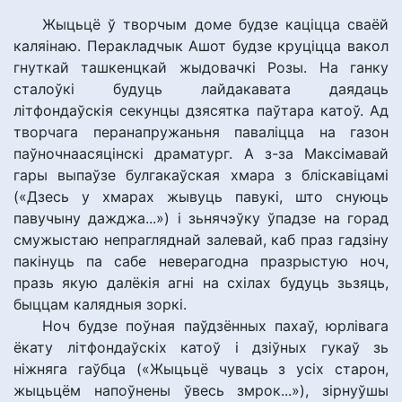
Жыцьцё ў творчым доме будзе каціцца сваёй
каляінаю. Перакладчык Ашот будзе круціцца вакол
гнуткай ташкенцкай жыдовачкі Розы. На ганку
сталоўкі будуць лайдакавата даядаць
літфондаўскія секунцы дзясятка паўтара катоў. Ад
творчага перанапружаньня паваліцца на газон
паўночнаасяцінскі драматург. А з-за Максімавай
гары выпаўзе булгакаўская хмара з бліскавіцамі
(«Дзесь у хмарах жывуць павукі, што снуюць
павучыну дажджа...») і зьнячэўку ўпадзе на горад
смужыстаю непрагляднай залевай, каб праз гадзіну
пакінуць па сабе неверагодна празрыстую ноч,
празь якую далёкія агні на схілах будуць зьзяць,
быццам калядныя зоркі.
Ноч будзе поўная паўдзённых пахаў, юрлівага
ёкату літфондаўскіх катоў і дзіўных гукаў зь
ніжняга гаўбца («Жыцьцё чуваць з усіх старон,
жыцьцём напоўнены ўвесь змрок...»), зірнуўшы