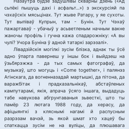
Назаўтра будзе задушлівы скварны дзень («Ад
сьпёкі пышуць дахі і асфальт...») з экскурсіяй па
чэхаўскіх мясьцінах. Тут жыве Ратару, у яе сухоты.
Тут выпіваў Купрын, там - Бунін. Тут Чэхаў
пажартаваў - убачыў у асьветленым начным вакне
жаночы профіль і гучна кажа спадарожніку: «А вы
чулі? Учора Буніна ў адной татаркі зарэзалі».
Лівадзійскія могілкі зусім блізка, аднак ты ўсё
адно ўпарта павернеш у іншы бок і выйдзеш на
ўзьбярэжжа - да тых самых фатографаў, да
музыкаў, што могуць і «Соme together», і палянэз
Агінскага, да вогненназадай мартышкі, да пітона, да
варажбітак і прадказальнікаў, абстаўленых
кампутарамі, якія, апрача ўсяго іншага, выдадуць
табе навукова абгрунтаваныя зьвесткі, што ты
памёр 23 лютага 1988 году, да херасу, да
афіцыянткі з кляснымі нагамі й распусным
разрэзам вачэй, зь якой шмат хто хацеў бы
спаткацца зусім не на вуліцы, да плюшавага