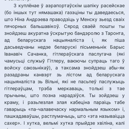
З куплёнае ў аэрапортаўскім шапіку расейскае
(бо іншых тут нямашака) газэціны ты даведаесься,
што Ніна Андрэева праводзіць у Менску зьезд сваіх
пячорных бальшавікоў. Сярод сваёй пошты ты
знойдзеш акуратна ўскрытую бандэролю з Таронта,
ад беларускага нацыяналіста і, як піша
дасьведчаны недзе беларускі пісьменьнік Барыс
Іванавіч Сачанка, гітлераўскага паслугача (які
чамусьці служыў Гітлеру, ваюючы супраць таго ў
войску саюзьнікаў), а таксама знойдзеш абы-як
разадраны канвэрт зь лістом ад беларускага
нацыяналіста зь Вільні, які не пасьпеў паслужыць
гітлераўцам, трэба меркаваць, толькі з тае
прычыны, што позна нарадзіўся. Ты зойдзеш у
краму, і разьлезлая злая кабеціна параіць табе
гаварыць «па-чалавечаску нармальным языком» і,
пашкадаваўшы, растлумачыць, што «эта называіцца
сахер». І хутка, вельмі хутка прыйдзе хвіліна, калі