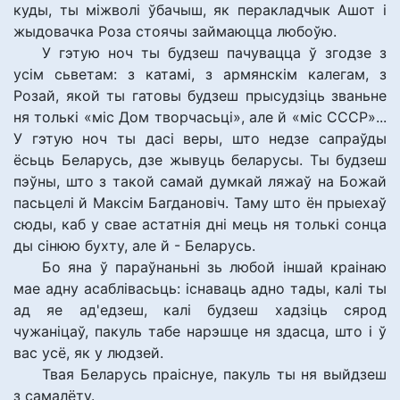
куды, ты міжволі ўбачыш, як перакладчык Ашот і
жыдовачка Роза стоячы займаюцца любоўю.
У гэтую ноч ты будзеш пачувацца ў згодзе з
усім сьветам: з катамі, з армянскім калегам, з
Розай, якой ты гатовы будзеш прысудзіць званьне
ня толькі «міс Дом творчасьці», але й «міс СССР»...
У гэтую ноч ты дасі веры, што недзе сапраўды
ёсьць Беларусь, дзе жывуць беларусы. Ты будзеш
пэўны, што з такой самай думкай ляжаў на Божай
пасьцелі й Максім Багдановіч. Таму што ён прыехаў
сюды, каб у свае астатнія дні мець ня толькі сонца
ды сінюю бухту, але й - Беларусь.
Бо яна ў параўнаньні зь любой іншай краінаю
мае адну асаблівасьць: існаваць адно тады, калі ты
ад яе ад'едзеш, калі будзеш хадзіць сярод
чужаніцаў, пакуль табе нарэшце ня здасца, што і ў
вас усё, як у людзей.
Твая Беларусь праіснуе, пакуль ты ня выйдзеш
з самалёту.