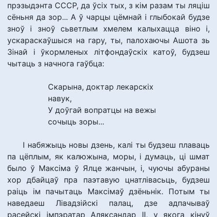
прэзыдэнта СССР, да ўсіх тых, з кім разам ты ляціш
сёньня да зор... А ў чарцы цёмнай і глыбокай будзе
зноў і зноў сьветлым хмелем калыхацца віно і,
ускараскаўшыся на гару, ты, палохаючы Ашота зь
Зінай і ўкормленых літфондаўскіх катоў, будзеш
чытаць з начнога гаўбца:
Скарына, доктар лекарскіх
навук,
У доўгай вопратцы на вежы
сочыць зоры...
І набяжыць новы дзень, калі ты будзеш плаваць
па цёплым, як калюжына, моры, і думаць, ці шмат
было ў Максіма ў Ялце жанчын, і, чуючы абураны
хор дбайцаў пра паэтавую цнатлівасьць, будзеш
раіць ім пачытаць Максімаў дзёньнік. Потым ты
наведаеш Лівадзійскі палац, дзе адпачываў
расейскі імпэратар Аляксандар II, у якога кінуў