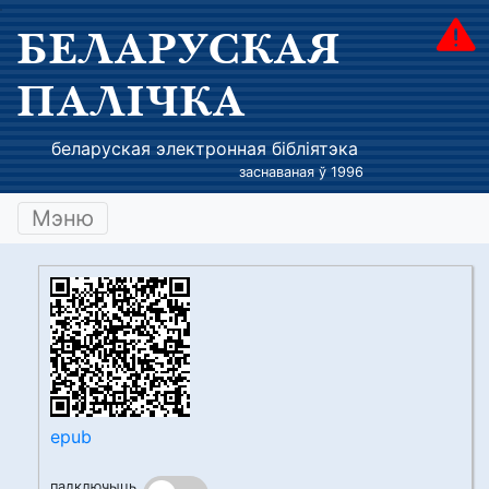
БЕЛАРУСКАЯ
ПАЛІЧКА
беларуская электронная бібліятэка
заснаваная ў 1996
Мэню
epub
падключыць