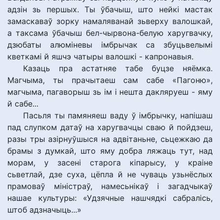
адзін зь першых. Ты ўбачыш, што нейкі мастак
замаскаваў зорку намаляванай зьверху валошкай,
а таксама ўбачыш бел-чырвона-белую харугвачку,
дзюбаты алюміневы імбрычак са збуцьвелымі
кветкамі й яшчэ чатыры валошкі - капронавыя.
Казаць пра астатняе табе буцзе няёмка.
Магчыма, ты прачытаеш сам сабе «Пагоню»,
магчыма, пагаворыш зь ім і нешта дакляруеш - яму
й сабе...
Пасьля ты памяняеш ваду ў імбрычку, напішаш
пад слупком датаў на харугвачцы сваю й пойдзеш,
разы тры азірнуўшыся на адвітаньне, сьцежкаю да
брамы з думкай, што яму добра ляжаць тут, над
морам, у засені старога кіпарысу, у краіне
сьветлай, дзе суха, цёпла й не чуваць узьнёслых
прамоваў міністраў, намесьнікаў і загадчыкаў
нашае культуры: «Удзячные нашчядкі сабралісь,
штоб адзначыць...»