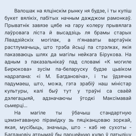
Валошак на ялцінскім рынку ня будзе, і ты купіш
букет вялікіх, пабітых начным дажджом рамонкаў.
Прыватнік завязе цябе на гару колеру прывялага
лаўровага ліста й высадзіць ля брамы старых
Лівадзійскіх могілак, а п'янаваты вартаўнік
растлумачыць, што трэба йсьці па стрэлках, якія
паказваюць шлях да магілы нейкага Бірукова. На
адным з паказальнікаў пад словамі «К могиле
Бирюкова» зусім па-беларуску будзе цьвіком
надрапана: «і М. Багдановіча», і ты ўдзячна
падумаеш, што, можа, гэта зрабіў наш міністар
культуры, калі быў тут у траўні са сваёй
дэлегацыяй, адзначаючы ўгодкі Максімавай
сьмерці...
На магіле ты ўбачыш стандартную
цэмэнтаваную пірамідку зь пяціканцоваю зоркай,
якая, мусібыць, значыць, што - каб не сухоты -
Багдановіч атрымаў бы парцейную кулю ў патыліцу