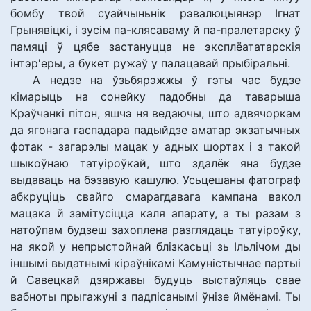
бомбу твой суайчыньнік рэвалюцыянэр Ігнат
Грынявіцкі, і зусім па-клясаваму й па-пралетарску ў
памяці ў цябе застануцца не эксплёататарскія
інтэр'еры, а букет ружаў у палацавай прыбіральні.
А недзе на ўзьбярэжжы ў гэты час будзе
кімарыць на сонейку падобны да таварыша
Краўчанкі пітон, яшчэ ня ведаючы, што адвячоркам
да ягонага гаспадара падыйдзе аматар экзатычных
фотак - загарэлы мацак у адных шортах і з такой
шыкоўнаю татуіроўкай, што здалёк яна будзе
выдаваць на бэзавую кашулю. Усьцешаны фатограф
абкруціць свайго смарагдавага кампана вакол
мацака й замітусіцца каля апарату, а ты разам з
натоўпам будзеш захоплена разглядаць татуіроўку,
на якой у непрыстойнай блізкасьці зь Ільлічом ды
іншымі выдатнымі кіраўнікамі Камуністычнае партыі
й Савецкай дзяржавы будуць выстаўляць свае
вабноты прыгажуні з падпісанымі ўнізе ймёнамі. Ты