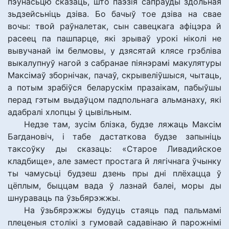
пэўнасьцю сказаць, што паэзія сапраўды здольная
зьдзейсьніць дзіва. Бо бачыў тое дзіва на свае
вочы: твой раўналетак, сын савецкага афіцэра й
расеец па пашпарце, які зрываў урокі ніколі не
вывучанай ім белмовы, у дзясятай клясе грэбліва
выкалупнуў нагой з сабранае піянэрамі макулятуры
Максімаў зборнічак, пачаў, скрывеліўшыся, чытаць,
а потым зрабіўся беларускім празаікам, пабыўшы
перад гэтым выдаўцом падпольнага альманаху, які
адабралі хлопцы ў цывільным.
Недзе там, зусім блізка, будзе ляжаць Максім
Багдановіч, і табе дастаткова будзе запыніць
таксоўку ды сказаць: «Старое Ливадийское
кладбище», але замест простага й лягічнага ўчынку
ты чамусьці будзеш дзень пры дні плёхацца ў
цёплым, быццам вада ў лазнай балеі, моры ды
шнураваць па ўзьбярэжжы.
На ўзьбярэжжы будуць стаяць пад пальмамі
плеценыя столікі з гумовай садавінаю й парожнімі