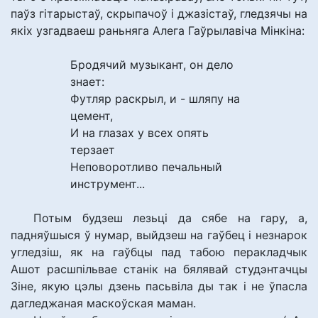
паўз гітарыстаў, скрыпачоў і джазістаў, гледзячы на
якіх узгадваеш раньняга Алега Гаўрылавіча Мінкіна:
Бродячий музыкант, он дело
знает:
Футляр раскрыл, и - шляпу на
цемент,
И на глазах у всех опять
терзает
Неповоротливо печальный
инструмент...
Потым будзеш лезьці да сябе на гару, а,
падняўшыся ў нумар, выйдзеш на гаўбец і незнарок
угледзіш, як на гаўбцы пад табою перакладчык
Ашот расшпільвае станік на бялявай студэнтачцы
Зіне, якую цэлы дзень пасьвіла ды так і не ўпасла
дагледжаная маскоўская маман.