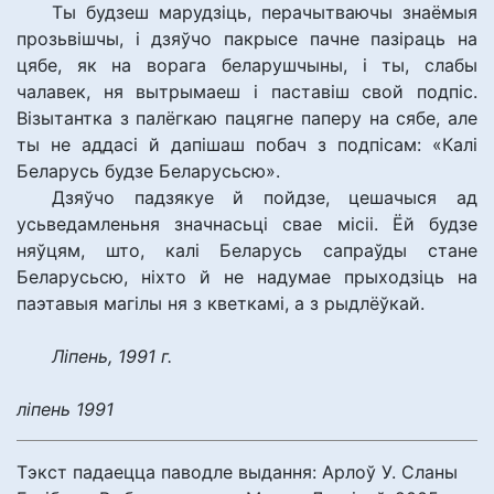
Ты будзеш марудзіць, перачытваючы знаёмыя
прозьвішчы, і дзяўчо пакрысе пачне пазіраць на
цябе, як на ворага беларушчыны, і ты, слабы
чалавек, ня вытрымаеш і паставіш свой подпіс.
Візытантка з палёгкаю пацягне паперу на сябе, але
ты не аддасі й дапішаш побач з подпісам: «Калі
Беларусь будзе Беларусьсю».
Дзяўчо падзякуе й пойдзе, цешачыся ад
усьведамленьня значнасьці свае місіі. Ёй будзе
няўцям, што, калі Беларусь сапраўды стане
Беларусьсю, ніхто й не надумае прыходзіць на
паэтавыя магілы ня з кветкамі, а з рыдлёўкай.
Ліпень, 1991 г.
ліпень 1991
Тэкст падаецца паводле выдання: Арлоў У. Сланы