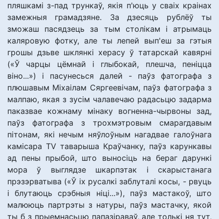
пляшкамі з-пад трункаў, якія п'юць у сваіх краінах
замежныя грамадзяне. За дзесяць рублёў ты
зможаш пасядзець за тым столікам і атрымаць
каляровую фотку, але ты лепей вып'еш за гэтыя
грошы дзьве шклянкі херасу ў татарскай кавярні
(«Ў чарцы цёмнай і глыбокай, плешча, пеніцца
віно...») і пасунесься далей - паўз фатографа з
плюшавым Міхаілам Сяргеевічам, паўз фатографа з
малпаю, якая з зусім чалавечаю радасьцю задарма
паказвае кожнаму мінаку вогненна-чырвоны зад,
паўз фатографа з трохмэтровым смарагдавым
пітонам, які нечым няўлоўным нагадвае галоўнага
камісара TV таварыша Краўчанку, паўз карункавы
ад пены прыбой, што выносіць на бераг дарункі
мора ў выглядзе шкарпэтак і скарыстанага
прэзэрватыва («Ў іх русалкі заблуталі косы, - рвуць
і блутаюць срэбныя ніці...»), паўз мастакоў, што
малююць партрэты з натуры, паўз мастачку, якой
ты б з прыемнасьцю папазіраваў, але толькі ня тут,