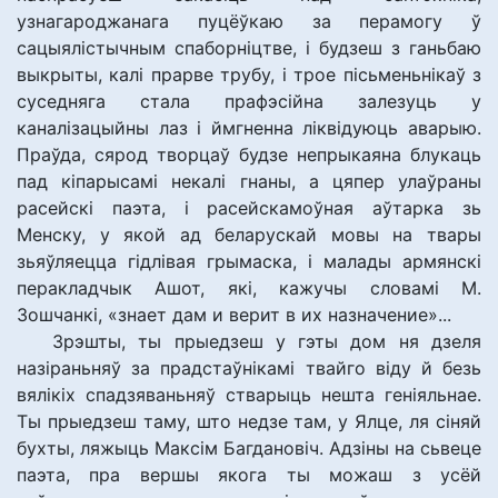
узнагароджанага пуцёўкаю за перамогу ў
сацыялістычным спаборніцтве, і будзеш з ганьбаю
выкрыты, калі прарве трубу, і трое пісьменьнікаў з
суседняга стала прафэсійна залезуць у
каналізацыйны лаз і ймгненна ліквідуюць аварыю.
Праўда, сярод творцаў будзе непрыкаяна блукаць
пад кіпарысамі некалі гнаны, а цяпер улаўраны
расейскі паэта, і расейскамоўная аўтарка зь
Менску, у якой ад беларускай мовы на твары
зьяўляецца гідлівая грымаска, і малады армянскі
перакладчык Ашот, які, кажучы словамі М.
Зошчанкі, «знает дам и верит в их назначение»...
Зрэшты, ты прыедзеш у гэты дом ня дзеля
назіраньняў за прадстаўнікамі твайго віду й безь
вялікіх спадзяваньняў стварыць нешта геніяльнае.
Ты прыедзеш таму, што недзе там, у Ялце, ля сіняй
бухты, ляжыць Максім Багдановіч. Адзіны на сьвеце
паэта, пра вершы якога ты можаш з усёй