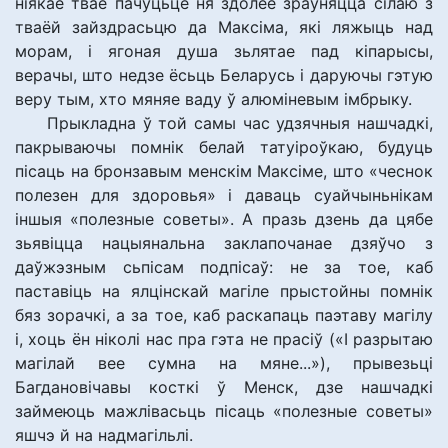
ніякае тваё пачуцьцё ня здолее зраўняцца сілаю з
тваёй зайздрасьцю да Максіма, які ляжыць над
морам, і ягоная душа зьлятае пад кіпарысы,
верачы, што недзе ёсьць Беларусь і даруючы гэтую
веру тым, хто мяняе ваду ў алюміневым імбрыку.
Прыкладна ў той самы час удзячныя нашчадкі,
пакрываючы помнік белай татуіроўкаю, будуць
пісаць на бронзавым менскім Максіме, што «чеснок
полезен для здоровья» і даваць суайчыньнікам
іншыя «полезные советы». А празь дзень да цябе
зьявіцца нацыянальна заклапочанае дзяўчо з
даўжэзным сьпісам подпісаў: не за тое, каб
паставіць на ялцінскай магіле прыстойны помнік
бяз зорачкі, а за тое, каб раскапаць паэтаву магілу
і, хоць ён ніколі нас пра гэта не прасіў («І разрытаю
магілай вее сумна на мяне...»), прывезьці
Багдановічавы косткі ў Менск, дзе нашчадкі
займеюць мажлівасьць пісаць «полезные советы»
яшчэ й на надмагільлі.