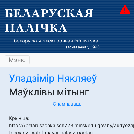
БЕЛАРУСКАЯ
ПАЛІЧКА
беларуская электронная бібліятэка
заснаваная ў 1996
Мэню
Уладзімір Някляеў
Маўклівы мітынг
Спампаваць
Крыніца:
https://belarusachka.sch223.minskedu.gov.by/audyeza
tacciany-matafonavai-galasy-paetau