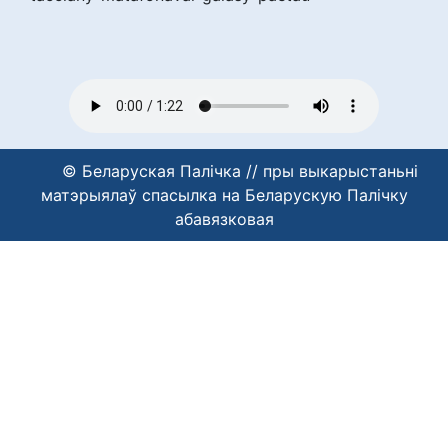
© Беларуская Палічка // пры выкарыстаньні
матэрыялаў спасылка на Беларускую Палічку
абавязковая