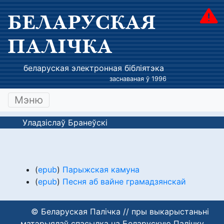
БЕЛАРУСКАЯ
ПАЛІЧКА
беларуская электронная бібліятэка
заснаваная ў 1996
Мэню
Уладзіслаў Бранеўскі
(
epub
)
Парыжская камуна
(
epub
)
Песня аб вайне грамадзянскай
© Беларуская Палічка // пры выкарыстаньні
матэрыялаў спасылка на Беларускую Палічку