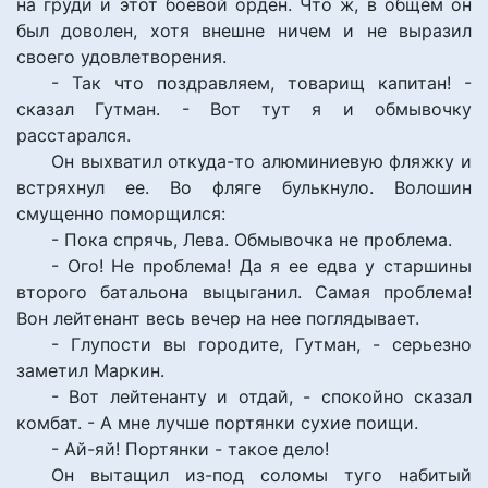
на груди и этот боевой орден. Что ж, в общем он
был доволен, хотя внешне ничем и не выразил
своего удовлетворения.
- Так что поздравляем, товарищ капитан! -
сказал Гутман. - Вот тут я и обмывочку
расстарался.
Он выхватил откуда-то алюминиевую фляжку и
встряхнул ее. Во фляге булькнуло. Волошин
смущенно поморщился:
- Пока спрячь, Лева. Обмывочка не проблема.
- Ого! Не проблема! Да я ее едва у старшины
второго батальона выцыганил. Самая проблема!
Вон лейтенант весь вечер на нее поглядывает.
- Глупости вы городите, Гутман, - серьезно
заметил Маркин.
- Вот лейтенанту и отдай, - спокойно сказал
комбат. - А мне лучше портянки сухие поищи.
- Ай-яй! Портянки - такое дело!
Он вытащил из-под соломы туго набитый