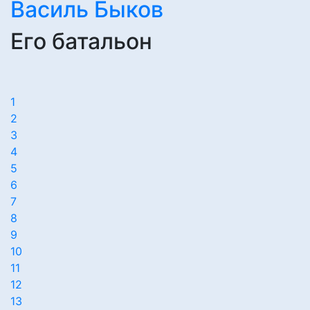
Василь Быков
Его батальон
1
2
3
4
5
6
7
8
9
10
11
12
13