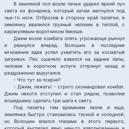
В земляной пол возле печки ударил яркий луч
света из фонарика, который затем метнулся под
чьи-то ноги. Отбросив в сторону край палатки, в
землянку ввалился грузный человек в теплой, с
каракулевым воротником бекеше.
Джим возле комбата опять угрожающе рыкнул
и рванулся вперед. Волошин в последнее
мгновение едва успел ухватить его за косматый
загривок. Пес ошалело взвился на задние лапы,
человек в коротком испуге отпрянул назад и
раздраженно выругался.
- Что тут за псарня?
- Джим, лежать! - строго скомандовал комбат.
Джим нехотя отступил и стал рядом, позволив
вошедшему сделать три шага к свету.
Под палатку тем временем лезли и еще,
землянка быстро становилась тесной и холодной,
но Волошин впился глазами в этого первого,
который выглядел явно чем-то взволнованным и