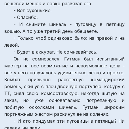
вещевой мешок и ловко развязал его:
- Вот сухонькие.
- Спасибо.
- И снимите шинель - пуговицу в петлицу
вошью. А то уже третий день обещаете.
- Только чтоб одинаково было: на правой и на
левой.
- Будет в аккурат. Не сомневайтесь.
Он не сомневался. Гутман был испытанный
мастер на все возможные и невозможные дела -
все у него получалось удивительно легко и просто.
Комбат привычно расстегнул командирский
ремень, скинул с плеч двойную портупею, кобуру с
ТТ, снял свою комсоставскую, некогда шитую на
заказ, но уже основательно потрепанную и
побитую осколками шинель. Гутман широким
портняжным жестом раскинул ее на коленях.
- И кто придумал эти пуговицы в петлицы? Ни
складу, ни ладу.