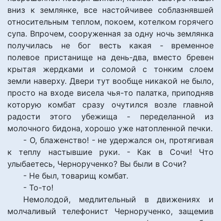
вниз к землянке, все настойчивее соблазнявшей
относительным теплом, покоем, котелком горячего
супа. Впрочем, сооруженная за одну ночь землянка
получилась не бог весть какая - временное
полевое пристанище на день-два, вместо бревен
крытая жердками и соломой с тонким слоем
земли наверху. Двери тут вообще никакой не было,
просто на входе висела чья-то палатка, приподняв
которую комбат сразу очутился возле главной
радости этого убежища - переделанной из
молочного бидона, хорошо уже натопленной печки.
- О, блаженство! - не удержался он, протягивая
к теплу настывшие руки. - Как в Сочи! Что
улыбаетесь, Чернорученко? Вы были в Сочи?
- Не был, товарищ комбат.
- То-то!
Немолодой, медлительный в движениях и
молчаливый телефонист Чернорученко, защемив