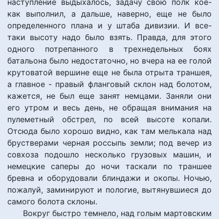
наступление выдыхалось, задачу свою полк кое-
как выполнил, а дальше, наверно, еще не было
определенного плана и у штаба дивизии. И все-
таки высоту надо было взять. Правда, для этого
одного потрепанного в трехнедельных боях
батальона было недостаточно, но вчера на ее голой
крутоватой вершине еще не была отрыта траншея,
а главное - правый фланговый склон над болотом,
кажется, не был еще занят немцами. Заняли они
его утром и весь день, не обращая внимания на
пулеметный обстрел, по всей высоте копали.
Отсюда было хорошо видно, как там мелькала над
брустверами черная россыпь земли; под вечер из
совхоза подошло несколько грузовых машин, и
немецкие саперы до ночи таскали по траншее
бревна и оборудовали блиндажи и окопы. Ночью,
пожалуй, заминируют и пологие, вытянувшиеся до
самого болота склоны.
Вокруг быстро темнело, над голым мартовским