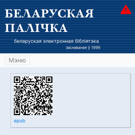
БЕЛАРУСКАЯ
ПАЛІЧКА
беларуская электронная бібліятэка
заснаваная ў 1996
Мэню
epub