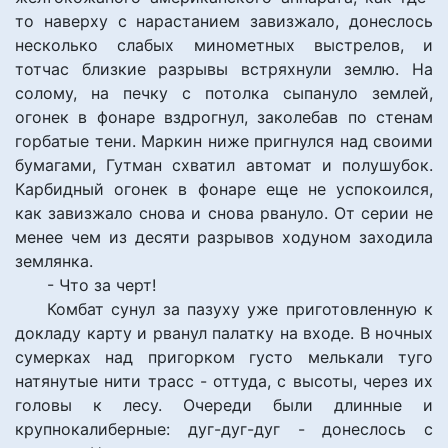
то наверху с нарастанием завизжало, донеслось
несколько слабых минометных выстрелов, и
тотчас близкие разрывы встряхнули землю. На
солому, на печку с потолка сыпануло землей,
огонек в фонаре вздрогнул, заколебав по стенам
горбатые тени. Маркин ниже пригнулся над своими
бумагами, Гутман схватил автомат и полушубок.
Карбидный огонек в фонаре еще не успокоился,
как завизжало снова и снова рвануло. От серии не
менее чем из десяти разрывов ходуном заходила
землянка.
- Что за черт!
Комбат сунул за пазуху уже приготовленную к
докладу карту и рванул палатку на входе. В ночных
сумерках над пригорком густо мелькали туго
натянутые нити трасс - оттуда, с высоты, через их
головы к лесу. Очереди были длинные и
крупнокалиберные: дуг-дуг-дуг - донеслось с