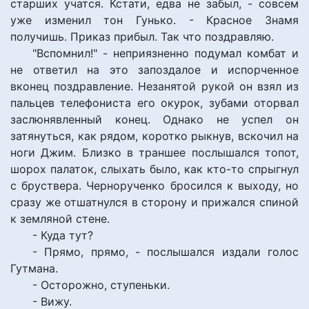
старших учатся. Кстати, едва не забыл, - совсем
уже изменил тон Гунько. - Красное Знамя
получишь. Приказ прибыл. Так что поздравляю.
"Вспомнил!" - неприязненно подумал комбат и
не ответил на это запоздалое и испорченное
вконец поздравление. Незанятой рукой он взял из
пальцев телефониста его окурок, зубами оторвал
заслюнявленный конец. Однако не успел он
затянуться, как рядом, коротко рыкнув, вскочил на
ноги Джим. Близко в траншее послышался топот,
шорох палаток, слыхать было, как кто-то спрыгнул
с бруствера. Чернорученко бросился к выходу, но
сразу же отшатнулся в сторону и прижался спиной
к земляной стене.
- Куда тут?
- Прямо, прямо, - послышался издали голос
Гутмана.
- Осторожно, ступеньки.
- Вижу.