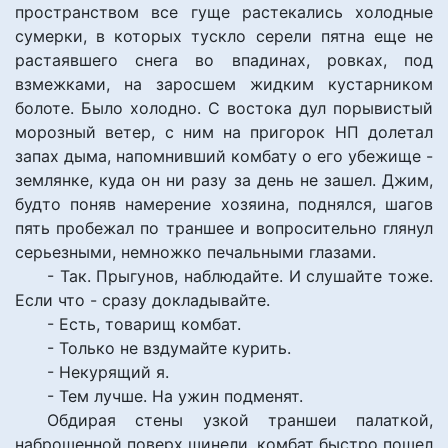
пространством все гуще растекались холодные
сумерки, в которых тускло серели пятна еще не
растаявшего снега во впадинах, ровках, под
взмежками, на заросшем жидким кустарником
болоте. Было холодно. С востока дул порывистый
морозный ветер, с ним на пригорок НП долетал
запах дыма, напомнивший комбату о его убежище -
землянке, куда он ни разу за день не зашел. Джим,
будто поняв намерение хозяина, поднялся, шагов
пять пробежал по траншее и вопросительно глянул
серьезными, немножко печальными глазами.
- Так. Прыгунов, наблюдайте. И слушайте тоже.
Если что - сразу докладывайте.
- Есть, товарищ комбат.
- Только не вздумайте курить.
- Некурящий я.
- Тем лучше. На ужин подменят.
Обдирая стены узкой траншеи палаткой,
наброшенной поверх шинели, комбат быстро пошел