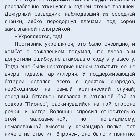
расслабленно откинулся к задней стенке траншеи.
Дежурный разведчик, наблюдавший из соседней
ячейки, зябко передернул плечами под серой
замызганной телогрейкой:
- Укрепляется, гад!
Противник укреплялся, это было очевидно, и
комбат с сожалением подумал, что вчера они
допустили ошибку, не атаковав о ходу эту высоту.
Тогда еще были некоторые шансы захватить ее, не
вчера подвела артиллерия. У поддерживающей
батареи остался всего с десяток снарядов,
необходимых на самый критический случай;
соседний батальон ввязался в затяжной бой за
совхоз "Пионер", раскинувшийся на той стороне
речки, и когда Волошин спросил относительно
этой малозаметной, но, по-видимому,
немаловажной высоты у командира полка, тот
ничего не ответил. Впрочем, оно было и понятно: