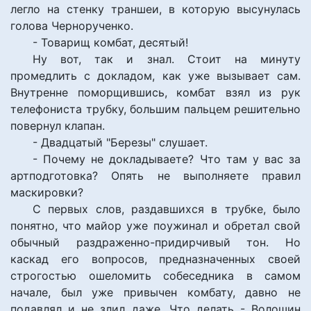
легло на стенку траншеи, в которую высунулась
голова Чернорученко.
- Товарищ комбат, десятый!
Ну вот, так и знал. Стоит на минуту
промедлить с докладом, как уже вызывает сам.
Внутренне поморщившись, комбат взял из рук
телефониста трубку, большим пальцем решительно
повернул клапан.
- Двадцатый "Березы" слушает.
- Почему не докладываете? Что там у вас за
артподготовка? Опять не выполняете правил
маскировки?
С первых слов, раздавшихся в трубке, было
понятно, что майор уже поужинал и обретал свой
обычный раздраженно-придирчивый тон. Но
каскад его вопросов, предназначенных своей
строгостью ошеломить собеседника в самом
начале, был уже привычен комбату, давно не
подавлял и не злил даже. Что делать - Волошин