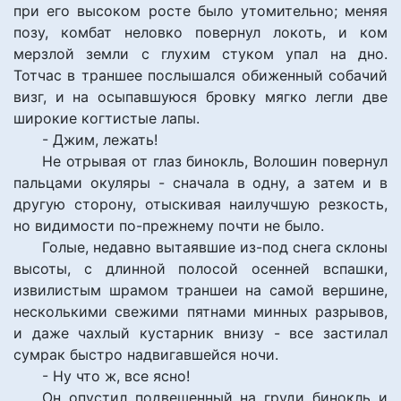
при его высоком росте было утомительно; меняя
позу, комбат неловко повернул локоть, и ком
мерзлой земли с глухим стуком упал на дно.
Тотчас в траншее послышался обиженный собачий
визг, и на осыпавшуюся бровку мягко легли две
широкие когтистые лапы.
- Джим, лежать!
Не отрывая от глаз бинокль, Волошин повернул
пальцами окуляры - сначала в одну, а затем и в
другую сторону, отыскивая наилучшую резкость,
но видимости по-прежнему почти не было.
Голые, недавно вытаявшие из-под снега склоны
высоты, с длинной полосой осенней вспашки,
извилистым шрамом траншеи на самой вершине,
несколькими свежими пятнами минных разрывов,
и даже чахлый кустарник внизу - все застилал
сумрак быстро надвигавшейся ночи.
- Ну что ж, все ясно!
Он опустил подвешенный на груди бинокль и