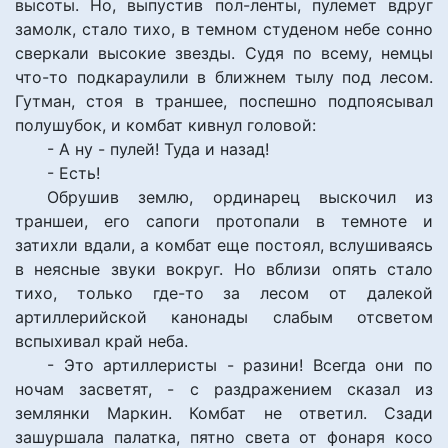
высоты. Но, выпустив пол-ленты, пулемет вдруг
замолк, стало тихо, в темном студеном небе сонно
сверкали высокие звезды. Судя по всему, немцы
что-то подкараулили в ближнем тылу под лесом.
Гутман, стоя в траншее, поспешно подпоясывал
полушубок, и комбат кивнул головой:
- А ну - пулей! Туда и назад!
- Есть!
Обрушив землю, ординарец выскочил из
траншеи, его сапоги протопали в темноте и
затихли вдали, а комбат еще постоял, вслушиваясь
в неясные звуки вокруг. Но вблизи опять стало
тихо, только где-то за лесом от далекой
артиллерийской канонады слабым отсветом
вспыхивал край неба.
- Это артиллеристы - разини! Всегда они по
ночам засветят, - с раздражением сказал из
землянки Маркин. Комбат не ответил. Сзади
зашуршала палатка, пятно света от фонаря косо