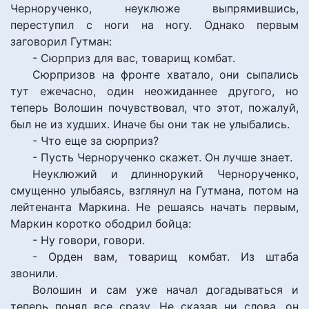
Чернорученко, неуклюже выпрямившись,
переступил с ноги на ногу. Однако первым
заговорил Гутман:
- Сюрприз для вас, товарищ комбат.
Сюрпризов на фронте хватало, они сыпались
тут ежечасно, один неожиданнее другого, но
теперь Волошин почувствовал, что этот, пожалуй,
был не из худших. Иначе бы они так не улыбались.
- Что еще за сюрприз?
- Пусть Чернорученко скажет. Он лучше знает.
Неуклюжий и длиннорукий Чернорученко,
смущенно улыбаясь, взглянул на Гутмана, потом на
лейтенанта Маркина. Не решаясь начать первым,
Маркин коротко ободрил бойца:
- Ну говори, говори.
- Орден вам, товарищ комбат. Из штаба
звонили.
Волошин и сам уже начал догадываться и
теперь понял все сразу. Не сказав ни слова, он