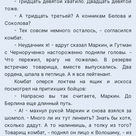
- Тридцать девятой хватило. Двадцать девятой
тоже.
- А тридцать третьей? А конникам Белова и
Соколова?
- Тех совсем немного осталось, - согласился
комбат.
- Неудачник я! - вдруг сказал Маркин, и Гутман
с Чернорученко настороженно подняли головы. -
Что пережил, врагу не пожелаю. В резерве
встречаю товарища, вместе выпускались. Два
ордена, шпала в петлице. А я все лейтенант.
Комбат оперся локтем на ящик и искоса
посмотрел на притихших бойцов:
- Напрасно вы так считаете, Маркин. До
Берлина еще длинный путь.
- А! - махнул рукой Маркин и снова взялся за
шомпол. - Много ли их тут линеить? Знать бы хотя,
сколько дадут. А то налинеишь, а толку из того?
Товарищ комбат, - поднял он лицо к Волошину, - из