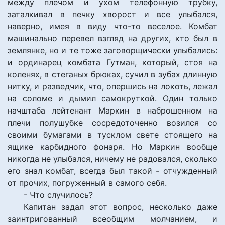
между плечом и ухом телефонную трубку,
заталкивал в печку хворост и все улыбался,
наверно, имея в виду что-то веселое. Комбат
машинально перевел взгляд на других, кто был в
землянке, но и те тоже заговорщически улыбались:
и ординарец комбата Гутман, который, стоя на
коленях, в стеганых брюках, сучил в зубах длинную
нитку, и разведчик, что, опершись на локоть, лежал
на соломе и дымил самокруткой. Один только
начштаба лейтенант Маркин в наброшенном на
плечи полушубке сосредоточенно возился со
своими бумагами в тусклом свете стоящего на
ящике карбидного фонаря. Но Маркин вообще
никогда не улыбался, ничему не радовался, сколько
его знал комбат, всегда был такой - отчужденный
от прочих, погруженный в самого себя.
- Что случилось?
Капитан задал этот вопрос, несколько даже
заинтригованный всеобщим молчанием, и