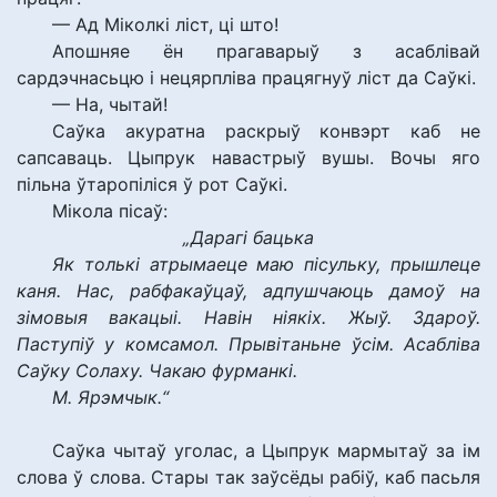
— Ад Міколкі ліст, ці што!
Апошняе ён прагаварыў з асаблівай
сардэчнасьцю і нецярпліва працягнуў ліст да Саўкі.
— На, чытай!
Саўка акуратна раскрыў конвэрт каб не
сапсаваць. Цыпрук навастрыў вушы. Вочы яго
пільна ўтаропіліся ў рот Саўкі.
Мікола пісаў:
„Дарагі бацька
Як толькі атрымаеце маю пісульку, прышлеце
каня. Нас, рабфакаўцаў, адпушчаюць дамоў на
зімовыя вакацыі. Навін ніякіх. Жыў. Здароў.
Паступіў у комсамол. Прывітаньне ўсім. Асабліва
Саўку Солаху. Чакаю фурманкі.
М. Ярэмчык.“
Саўка чытаў уголас, а Цыпрук мармытаў за ім
слова ў слова. Стары так заўсёды рабіў, каб пасьля