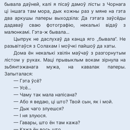
бывала даўней, калі я пісаў дамоў лісты з Чорнага
ці іншага там мора, дык кожны раз у мяне на гэта
два аркушы паперы выходзіла: Да гэтага заўсёды
дадаваў сваю фотографію, некалькі відаў з
малюнкамі. Гэта-ж бывала...
Цыпрук не даслухаў да канца яго „бывала“. Не
разьвітаўся з Солахам і моўчкі пайшоў да хаты.
Дома ён некалькі хвілін маўчаў з разгорнутым
лістом у руках. Маці прывыклым вокам зірнула на
зьбянтэжанага мужа, на кавалак паперы.
Запыталася:
— Гэта ўсё?
— Усё...
— Чаму так мала напісана?
— Або я ведаю, ці што? Твой сын, як і мой.
— Дык чаго злуешся?
— І ня злуюся.
— Гавары, што ён там кажа?
— Кажа ён вось што...