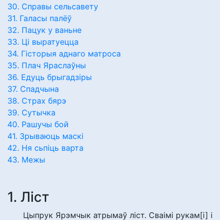
30. Справы сельсавету
31. Галасы палёў
32. Пацук у ваньне
33. Ці выратуецца
34. Гісторыя аднаго матроса
35. Плач Яраслаўны
36. Едуць брыгадзіры
37. Спадчына
38. Страх бярэ
39. Сутычка
40. Рашучы бой
41. Зрываюць маскі
42. Ня сьпіць варта
43. Межы
1. Ліст
Цыпрук Ярэмчык атрымаў ліст. Сваімі рукам[і] і