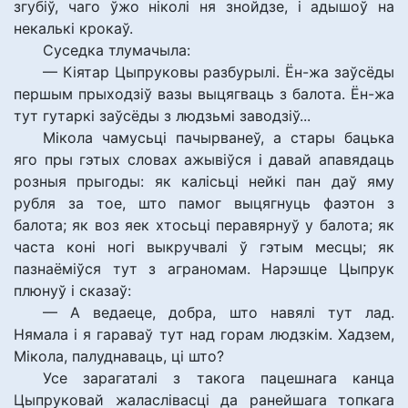
згубіў, чаго ўжо ніколі ня знойдзе, і адышоў на
некалькі крокаў.
Суседка тлумачыла:
— Кіятар Цыпруковы разбурылі. Ён-жа заўсёды
першым прыходзіў вазы выцягваць з балота. Ён-жа
тут гутаркі заўсёды з людзьмі заводзіў...
Мікола чамусьці пачырванеў, а стары бацька
яго пры гэтых словах ажывіўся і давай апавядаць
розныя прыгоды: як калісьці нейкі пан даў яму
рубля за тое, што памог выцягнуць фаэтон з
балота; як воз яек хтосьці перавярнуў у балота; як
часта коні ногі выкручвалі ў гэтым месцы; як
пазнаёміўся тут з аграномам. Нарэшце Цыпрук
плюнуў і сказаў:
— А ведаеце, добра, што навялі тут лад.
Нямала і я гараваў тут над горам людзкім. Хадзем,
Мікола, палуднаваць, ці што?
Усе зарагаталі з такога пацешнага канца
Цыпруковай жаласлівасці да ранейшага топкага