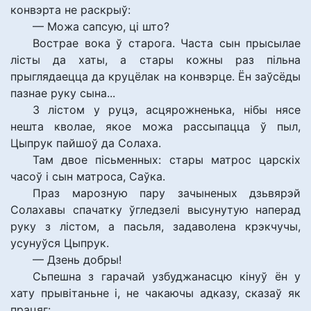
конвэрта не раскрыў:
— Можа сапсую, ці што?
Вострае вока ў старога. Часта сын прысылае
лісты да хаты, а стары кожны раз пільна
прыглядаецца да круцёлак на конвэрце. Ён заўсёды
пазнае руку сына...
З лістом у руцэ, асцярожненька, нібы нясе
нешта кволае, якое можа рассыпацца ў пыл,
Цыпрук пайшоў да Солаха.
Там двое пісьменных: стары матрос царскіх
часоў і сын матроса, Саўка.
Праз марозную пару зачыненых дзьвярэй
Солахавы спачатку ўгледзелі высунутую наперад
руку з лістом, а пасьля, задаволена крэкчучы,
усунуўся Цыпрук.
— Дзень добры!
Сьпешна з гарачай узбуджанасцю кінуў ён у
хату прывітаньне і, не чакаючы адказу, сказаў як
працяг: