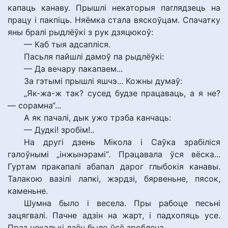
капаць канаву. Прышлі некаторыя паглядзець на
працу і пакпіць. Няёмка стала вяскоўцам. Спачатку
яны бралі рыдлёўкі з рук дзяцюкоў:
— Каб тыя адсапліся.
Пасьля пайшлі дамоў па рыдлёўкі:
— Да вечару пакапаем...
За гэтымі прышлі яшчэ... Кожны думаў:
„Як-жа-ж так? сусед будзе працаваць, а я не?
— сорамна“...
А як пачалі, дык ужо трэба канчаць:
— Дудкі! зробім!..
На другі дзень Мікола і Саўка зрабіліся
галоўнымі „інжынэрамі“. Працавала ўся вёска...
Гуртам пракапалі абапал дарог глыбокія канавы.
Талакою вазілі лапкі, жэрдзі, бярвеньне, пясок,
каменьне.
Шумна было і весела. Пры рабоце песьні
зацягвалі. Пачне адзін на жарт, і падхопяць усе.
Праз некалькі дзён было ўсё зроблена...