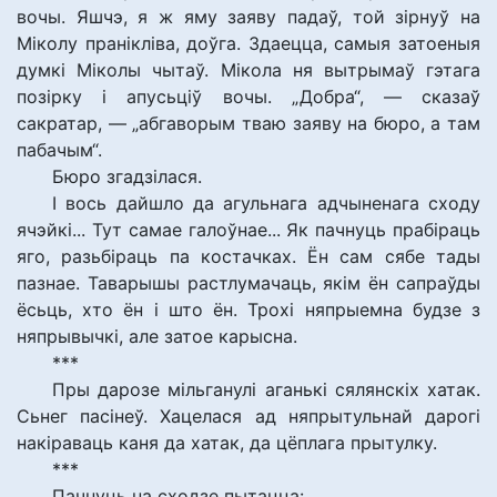
вочы. Яшчэ, я ж яму заяву падаў, той зірнуў на
Міколу пранікліва, доўга. Здаецца, самыя затоеныя
думкі Міколы чытаў. Мікола ня вытрымаў гэтага
позірку і апусьціў вочы. „Добра“, — сказаў
сакратар, — „абгаворым тваю заяву на бюро, а там
пабачым“.
Бюро згадзілася.
І вось дайшло да агульнага адчыненага сходу
ячэйкі... Тут самае галоўнае... Як пачнуць прабіраць
яго, разьбіраць па костачках. Ён сам сябе тады
пазнае. Таварышы растлумачаць, якім ён сапраўды
ёсьць, хто ён і што ён. Трохі няпрыемна будзе з
няпрывычкі, але затое карысна.
***
Пры дарозе мільганулі аганькі сялянскіх хатак.
Сьнег пасінеў. Хацелася ад няпрытульнай дарогі
накіраваць каня да хатак, да цёплага прытулку.
***
Пачнуць на сходзе пытацца: