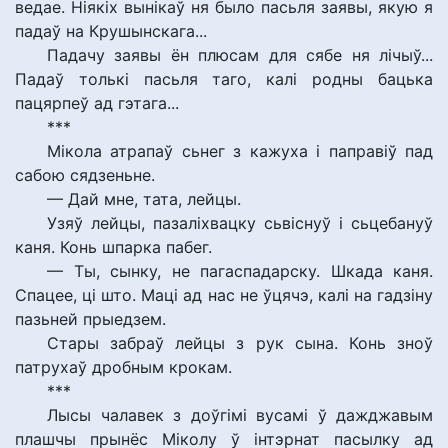
ведае. Ніякіх вынікаў ня было пасьля заявы, якую я
падаў на Крушынскага...
Падачу заявы ён плюсам для сябе ня лічыў...
Падаў толькі пасьля таго, калі родны бацька
пацярпеў ад гэтага...
***
Мікола атрапаў сьнег з кажуха і паправіў пад
сабою сядзеньне.
— Дай мне, тата, лейцы.
Узяў лейцы, пазаліхвацку сьвіснуў і сьцебануў
каня. Конь шпарка пабег.
— Ты, сынку, не пагаспадарску. Шкада каня.
Спацее, ці што. Маці ад нас не ўцячэ, калі на гадзіну
пазьней прыедзем.
Стары забраў лейцы з рук сына. Конь зноў
патрухаў дробным крокам.
***
Лысы чалавек з доўгімі вусамі ў дажджавым
плашчы прынёс Міколу ў інтэрнат пасылку ад