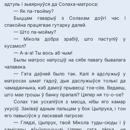
адтуль і зьвярнуўся да Солаха-матроса:
— Як па-твойму?
Быццам гаварыў з Солахам доўгі час і
спакойна працягвае гутарку далей.
— Што па-мойму?
— Мікола добра зрабіў, што паступіў у
кусамол?
— А-а-а! Ты вось аб чым!
Былы матрос напусціў на сябе павагу бывалага
чалавека.
— Гэта даўней было так. Калі я адслужыў у
матросах шмат гадоў, дык даслужыўся толькі да
чамаданчыка, каб дамоў прывесці тое-сёе. Ведаеш,
што мае грошы ў банку прапалі? Цяпер ня то-о-ое?
Солах так усхапіўся з месца, нібы яго камар
укусіў. Заківаў адным пальцам у бок Цыпрука, і тон
яго павысіўся у ласкавай пагрозе:
— Глядзі, Цыпрук, твой Мікола туды-сюды і ў
камісары в[ы]круціцца! Цяпер гэта лёгка, ня