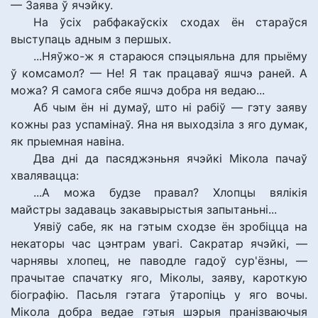
— Заява ў ячэйку.
На ўсіх рабфакаўскіх сходах ён стараўся
выступаць адным з першых.
...Няўжо-ж я стараюся спэцыяльна для прыёму
ў комсамол? — Не! Я так працаваў яшчэ раней. А
можа? Я самога сябе яшчэ добра ня ведаю...
Аб чым ён ні думаў, што ні рабіў — гэту заяву
кожны раз успамінаў. Яна ня выходзіла з яго думак,
як прыемная навіна.
Два дні да пасяджэньня ячэйкі Мікола пачаў
хвалявацца:
...А можа будзе правал? Хлопцы вялікія
майстры задаваць закавырыстыя запытаньні...
Уявіў сабе, як на гэтым сходзе ён зробіцца на
некаторы час цэнтрам увагі. Сакратар ячэйкі, —
чарнявы хлопец, не паводле гадоў сур'ёзны, —
прачытае спачатку яго, Міколы, заяву, кароткую
біографію. Пасьля гэтага ўтаропіць у яго вочы.
Мікола добра ведае гэтыя шэрыя пранізваючыя