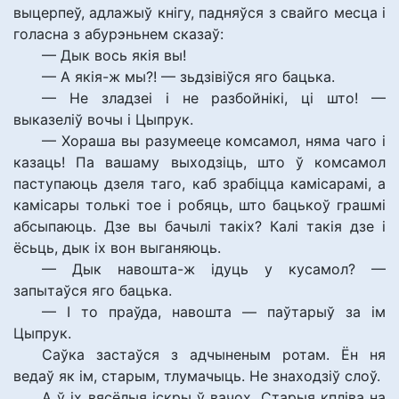
выцерпеў, адлажыў кнігу, падняўся з свайго месца і
голасна з абурэньнем сказаў:
— Дык вось якія вы!
— А якія-ж мы?! — зьдзівіўся яго бацька.
— Не зладзеі і не разбойнікі, ці што! —
выказеліў вочы і Цыпрук.
— Хораша вы разумееце комсамол, няма чаго і
казаць! Па вашаму выходзіць, што ў комсамол
паступаюць дзеля таго, каб зрабіцца камісарамі, а
камісары толькі тое і робяць, што бацькоў грашмі
абсыпаюць. Дзе вы бачылі такіх? Калі такія дзе і
ёсьць, дык іх вон выганяюць.
— Дык навошта-ж ідуць у кусамол? —
запытаўся яго бацька.
— І то праўда, навошта — паўтарыў за ім
Цыпрук.
Саўка застаўся з адчыненым ротам. Ён ня
ведаў як ім, старым, тлумачыць. Не знаходзіў слоў.
А ў іх вясёлыя іскры ў вачох. Старыя кпліва на