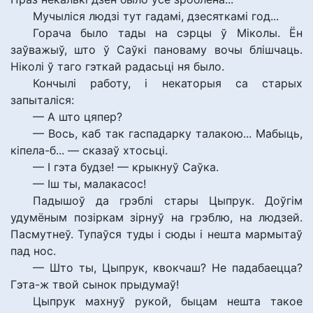
Мучыліся людзі тут гадамі, дзесяткамі год...
Горача было тады на сэрцы ў Міколы. Ён
заўважыў, што ў Саўкі пановаму вочы блішчаць.
Ніколі ў таго гэткай радасьці ня было.
Кончылі работу, і некаторыя са старых
запыталіся:
— А што цяпер?
— Вось, каб так гаспадарку талакою... Мабыць,
кіпела-б... — сказаў хтосьці.
— І гэта будзе! — крыкнуў Саўка.
— Іш ты, малакасос!
Падышоў да грэблі стары Цыпрук. Доўгім
удумёным позіркам зірнуў на грэблю, на людзей.
Пасмутнеў. Тупаўся туды і сюды і нешта мармытаў
пад нос.
— Што ты, Цыпрук, квокчаш? Не падабаецца?
Гэта-ж твой сынок прыдумаў!
Цыпрук махнуў рукой, быцам нешта такое