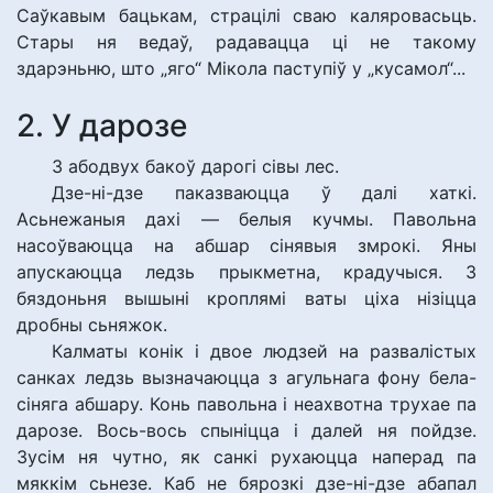
Саўкавым бацькам, страцілі сваю каляровасьць.
Стары ня ведаў, радавацца ці не такому
здарэньню, што „яго“ Мікола паступіў у „кусамол“...
2. У дарозе
З абодвух бакоў дарогі сівы лес.
Дзе-ні-дзе паказваюцца ў далі хаткі.
Асьнежаныя дахі — белыя кучмы. Павольна
насоўваюцца на абшар сінявыя змрокі. Яны
апускаюцца ледзь прыкметна, крадучыся. З
бяздоньня вышыні кроплямі ваты ціха нізіцца
дробны сьняжок.
Калматы конік і двое людзей на развалістых
санках ледзь вызначаюцца з агульнага фону бела-
сіняга абшару. Конь павольна і неахвотна трухае па
дарозе. Вось-вось спыніцца і далей ня пойдзе.
Зусім ня чутно, як санкі рухаюцца наперад па
мяккім сьнезе. Каб не бярозкі дзе-ні-дзе абапал