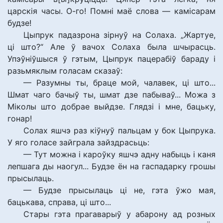
царскія часы. О-го! Помні маё слова — камісарам
будзе!
Цыпрук падазрона зірнуў на Солаха. „Жартуе,
ці што?“ Але ў вачох Солаха была шчырасць.
Упэўніўшыся ў гэтым, Цыпрук пацерабіў бараду і
разьмяклым голасам сказаў:
— Разумны ты, браце мой, чалавек, ці што...
Шмат чаго бачыў ты, шмат дзе пабываў... Можа з
Міколы што добрае выйдзе. Глядзі і мне, бацьку,
гонар!
Солах яшчэ раз кіўнуў пальцам у бок Цыпрука.
У яго голасе зайграла зайздрасьць:
— Тут можна і кароўку яшчэ адну набыць і каня
лепшага ды наогул... Будзе ён на гаспадарку грошы
прысылаць.
— Будзе прысылаць ці не, гэта ўжо мая,
бацькава, справа, ці што...
Стары гэта прагаварыў у абарону ад розных