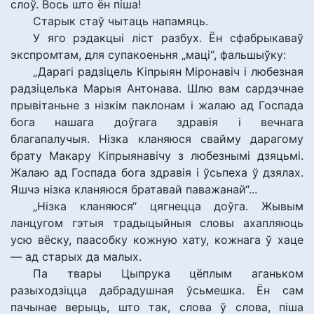
слоў. Вось што ён піша!
Старык стаў чытаць напамяць.
У яго рэдакцыі ліст разбух. Ён сфабрыкаваў
экспромтам, для супакоеньня „маці“, фальшыўку:
„Дарагі радзіцель Кіпрыян Міронавіч і любезная
радзіцелька Марыя Антонава. Шлю вам сардэчнае
прывітаньне з нізкім паклонам і жалаю ад Госпада
бога нашага доўгага здравія і вечнага
благапалучыя. Нізка кланяюся свайму дарагому
брату Макару Кіпрыянавічу з любезнымі дзяцьмі.
Жалаю ад Госпада бога здравія і ўсьпеха ў дзялах.
Яшчэ нізка кланяюся братавай паважанай“...
„Нізка кланяюся“ цягнецца доўга. Жывым
ланцугом гэтыя традыцыйныя словы ахапляюць
усю вёску, паасобку кожную хату, кожнага ў хаце
— ад старых да малых.
Па твары Цыпрука цёплым аганьком
разыходзіцца дабрадушная ўсьмешка. Ён сам
пачынае верыць, што так, слова ў слова, піша