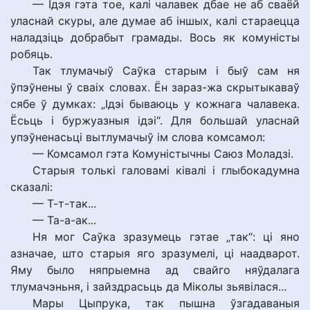
— Ідэя гэта тое, калі чалавек дбае не аб сваёй
уласнай скуры, але думае аб іншых, калі стараецца
наладзіць добрабыт грамады. Вось як комуністы
робяць.
Так тлумачыў Саўка старым і быў сам ня
ўпэўнены ў сваіх словах. Ён зараз-жа скрытыкаваў
сябе ў думках: „Ідэі бываюць у кожнага чалавека.
Ёсьць і буржуазныя ідэі“. Для большай уласнай
упэўненасьці вытлумачыў ім слова комсамол:
— Комсамол гэта Комуністычны Саюз Моладзі.
Старыя толькі галовамі ківалі і глыбокадумна
сказалі:
— Т-т-так...
— Та-а-ак...
Ня мог Саўка зразумець гэтае „так“: ці яно
азначае, што старыя яго зразумелі, ці наадварот.
Яму было няпрыемна ад свайго няўдалага
тлумачэньня, і зайздрасьць да Міколы зьявілася...
Мары Цыпрука, так пышна ўзгадаваныя