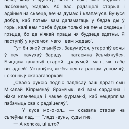
любезныя, жадаю. Аб вас, радзіцелі старыя і
адзіныя на сьвеце, вечна думаю і клапачуся. Вучуся
добра, каб потым вам дапамагаць у бядзе ды ў
горы, калі вам трэба будзе толькі на печы сядзець і
грэцца, бо да ніякай працы ня будзеце здатны. Я
паступіў у кусамол, чаго і вам жадаю“.
Тут ён зноў спыніўся. Задумаўся, утаропіў вочы
ў печ, пачухаў бараду і патаемна ўсьміхнуўся.
Быццам гаварыў старой: „разумей, маці, як табе
выгадней“. Усхапіўся, як-бы нешта раптам успомніў,
і скончыў скарагаворкай:
„Сваёю рукою подпіс падпісаў ваш дарагі сын
Мікалай Кіпрыянаў Ярэмчык, які вам сардэчна і
нізка кланяецца і чакае фурманкі, каб нецярпліва
пабачыць сваіх радзіцеляў“.
— У куса мо-о-ол... — сказала старая на
сьпеўны лад. — Глядзі-вунь, куды гне!
— А кепска, ці што?