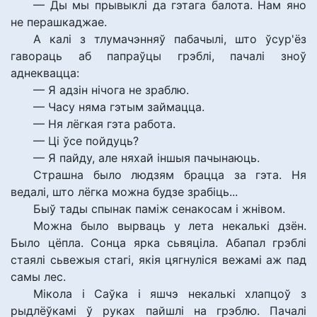
— Ды мы прывыклі да гэтага балота. Нам яно
не перашкаджае.
А калі з тлумачэнняў пабачылі, што ўсур'ёз
гавораць аб папраўцы грэблі, пачалі зноў
аднеквацца:
— Я адзін нічога не зраблю.
— Часу няма гэтым займацца.
— Ня лёгкая гэта работа.
— Ці ўсе пойдуць?
— Я пайду, але няхай іншыя пачынаюць.
Страшна было людзям брацца за гэта. Ня
ведалі, што лёгка можна будзе зрабіць...
Быў тады спынак паміж сенакосам і жнівом.
Можна было вырваць у лета некалькі дзён.
Было цёпла. Сонца ярка сьвяціла. Абапал грэблі
стаялі сьвежыя стагі, якія цягнуліся вежамі аж пад
самы лес.
Мікола і Саўка і яшчэ некалькі хлапцоў з
рыдлёўкамі ў руках пайшлі на грэблю. Пачалі