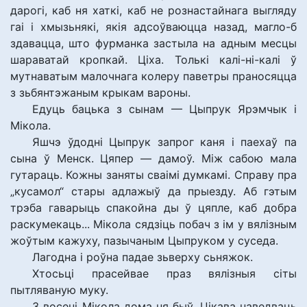
дарогі, каб ня хаткі, каб не рознастайнага выгляду
гаі і хмызьнякі, якія адсоўваюцца назад, магло-б
здавацца, што фурманка застыла на адным месцы
шараватай кропкай. Ціха. Толькі калі-ні-калі ў
мутнаватым малочнага колеру паветры праносяцца
з зьбянтэжаным крыкам вароны.
Едуць бацька з сынам — Цыпрук Ярэмчык і
Мікола.
Яшчэ ўдодні Цыпрук запрог каня і паехаў па
сына ў Менск. Цяпер — дамоў. Між сабою мала
гутараць. Кожны заняты сваімі думкамі. Справу пра
„кусамол“ стары адлажыў да прыезду. Аб гэтым
трэба гаварыць спакойна ды ў цяпле, каб добра
раскумекаць... Мікола сядзіць побач з ім у вялізным
жоўтым кажуху, пазычаным Цыпруком у суседа.
Лагодна і роўна падае зьверху сьняжок.
Хтосьці прасейвае праз вялізныя сіты
пытляваную муку.
З восені Мікола дома ня быў. Цікава наведваць