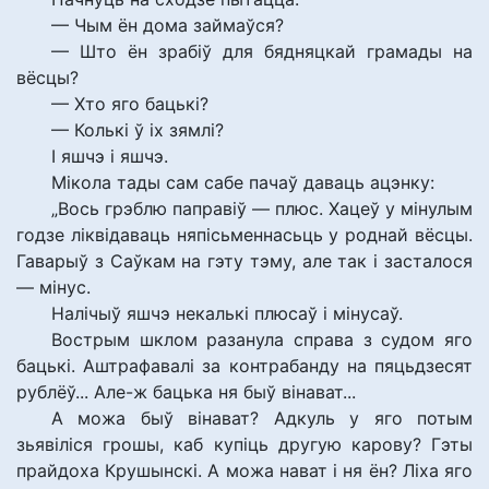
— Чым ён дома займаўся?
— Што ён зрабіў для бядняцкай грамады на
вёсцы?
— Хто яго бацькі?
— Колькі ў іх зямлі?
І яшчэ і яшчэ.
Мікола тады сам сабе пачаў даваць ацэнку:
„Вось грэблю паправіў — плюс. Хацеў у мінулым
годзе ліквідаваць няпісьменнасьць у роднай вёсцы.
Гаварыў з Саўкам на гэту тэму, але так і засталося
— мінус.
Налічыў яшчэ некалькі плюсаў і мінусаў.
Вострым шклом разанула справа з судом яго
бацькі. Аштрафавалі за контрабанду на пяцьдзесят
рублёў... Але-ж бацька ня быў вінават...
А можа быў вінават? Адкуль у яго потым
зьявіліся грошы, каб купіць другую карову? Гэты
прайдоха Крушынскі. А можа нават і ня ён? Ліха яго