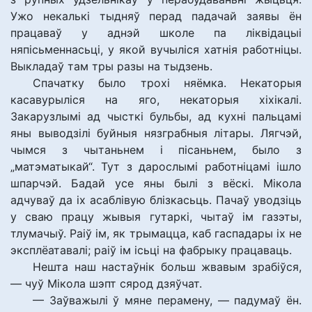
Ужо некалькі тыдняў перад падачай заявы ён
працаваў у аднэй школе па ліквідацыі
няпісьменнасьці, у якой вучыліся хатнія работніцы.
Выкладаў там тры разы на тыдзень.
Спачатку было трохі няёмка. Некаторыя
касавурыліся на яго, некаторыя хіхікалі.
Закарузлымі ад чысткі бульбы, ад кухні пальцамі
яны выводзілі буйныя нязграбныя літары. Лягчэй,
чымся з чытаньнем і пісаньнем, было з
„матэматыкай“. Тут з дарослымі работніцамі ішло
шпарчэй. Бадай усе яны былі з вёскі. Мікола
адчуваў да іх асаблівую блізкасьць. Пачаў уводзіць
у сваю працу жывыя гутаркі, чытаў ім газэты,
тлумачыў. Раіў ім, як трымацца, каб гаспадары іх не
эксплёатавалі; раіў ім ісьці на фабрыку працаваць.
Нешта наш настаўнік больш жвавым зрабіўся,
— чуў Мікола шэпт сярод дзяўчат.
— Заўважылі ў мяне перамену, — падумаў ён.