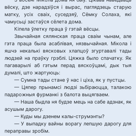
вёску, дзе нарадзіўся і вырас, паглядзець старую
матку, усіх сваіх, суседзяў, Сёмку Солаха, які
чамусьці застаўся сёлета дома.
Кіпела ўлетку праца ў гэтай вёсцы.
Звычайная сялянская праца сваім чынам, але
гэта праца была асаблівая, нязвычайная. Мікола і
яшчэ некалькі вясковых хлапцоў згуртавалі тады
людзей на праўку грэблі. Цяжка было спачатку. Як
пагаварылі аб гэтым перад вяскоўцамі, дык тыя
думалі, што жартуюць:
— Сумна тады стане ў нас і ціха, як у пустцы.
— Цяпер прынамсі людзі зьбіраюцца, талакою
падарожныя фурманкі з балота выцягваем.
— Наша быдла ня будзе мець на сабе адзнак, як
асушым дарогу.
— Куды мы дзенем калы-струмэнты?
—
У выпадку вайны ворагу лепшую дарогу для
пераправы зробім.