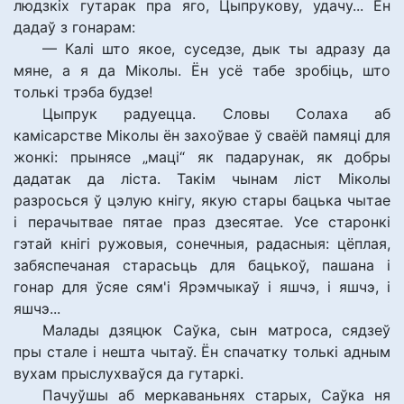
людзкіх гутарак пра яго, Цыпрукову, удачу... Ён
дадаў з гонарам:
— Калі што якое, суседзе, дык ты адразу да
мяне, а я да Міколы. Ён усё табе зробіць, што
толькі трэба будзе!
Цыпрук радуецца. Словы Солаха аб
камісарстве Міколы ён захоўвае ў сваёй памяці для
жонкі: прынясе „маці“ як падарунак, як добры
дадатак да ліста. Такім чынам ліст Міколы
разросься ў цэлую кнігу, якую стары бацька чытае
і перачытвае пятае праз дзесятае. Усе старонкі
гэтай кнігі ружовыя, сонечныя, радасныя: цёплая,
забяспечаная старасьць для бацькоў, пашана і
гонар для ўсяе сям'і Ярэмчыкаў і яшчэ, і яшчэ, і
яшчэ...
Малады дзяцюк Саўка, сын матроса, сядзеў
пры стале і нешта чытаў. Ён спачатку толькі адным
вухам прыслухваўся да гутаркі.
Пачуўшы аб меркаваньнях старых, Саўка ня