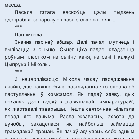
месца.
Пасьля гэтага вяскоўцы цэлы тыдзень
адскрабалі закарэлую гразь з свае жывёлы...
***
Пацямнела.
Значна пасінеў абшар. Далі пачалі мутнець і
вылівацца з сіньню. Сьнег ціха падае, кладзецца
роўным пластком на сьпіну каня, на сані і кажухі
Цыпрука і Міколы.
***
З нецярплівасцю Мікола чакаў пасяджэньня
ячэйкі, дзе павінна была разглядацца яго справа аб
паступленьні ў комсамол. Як падаў заяву, дык
некалькі дзён хадзіў з „павышанай тэмпэратурай“,
як жартавалі таварышы. Нешта святочнае мільгала
перад яго вачыма. Расла жвавасць, ахвота да
вучобы, захацелася як найбольш займацца
грамадзкай працай. Ён пачаў адчуваць сябе адным
з рупных удзельнікаў у перабудаваньні жыцьця.