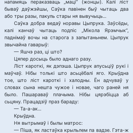
напамяць пераказваць „маці“ (жонцы). Калі ліст
бываў даўжэйшы, Саўка павінен быў чытаць два
або тры разы, пакуль стары ня вывучыць...
Саўка добра ведаў норавы Цыпрука. Заўсёды,
калі канчаў чытаць подпіс „Мікола Ярэмчык“,
паднімаў вочы на старога з запытаньнем. Цыпрук
звычайна гаварыў:
— Яшчэ раз, ці што?
Цяпер досыць было аднаго разу.
Ліст кароткі, як дэпэша. Цыпрук апусьціў рукі і
маўчаў. Нібы толькі што асьцёбалі яго. Крыўдна
тое, што ліст кароткі і халодны. Ён адчуваў у
словах сына нешта чужое і новае, чаго раней ня
было. Пашараваў плачыма. Нібы цярэбіцца аб
сьцяну. Працадзіў праз бараду:
— Та-а-ак...
Крыўдна.
Ня вытрымаў і былы матрос:
— Піша, як ластаўка крыльлем па вадзе. Гэта-ж