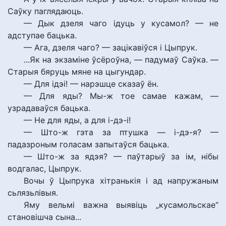
Саўку паглядаюць.
— Дык дзеля чаго ідуць у кусамол? — не
адступае бацька.
— Ага, дзеля чаго? — зацікавіўся і Цыпрук.
...Як на экзаміне ўсёроўна, — падумаў Саўка. —
Старыя бяруць мяне на цыгундар.
— Для ідэі! — нарэшце сказаў ён.
— Для яды? Мы-ж тое самае кажам, —
узрадаваўся бацька.
— Не для яды, а для і-дэ-і!
— Што-ж гэта за птушка — і-дэ-я? —
падазроным голасам запытаўся бацька.
— Што-ж за ядэя? — паўтарыў за ім, нібы
водгалас, Цыпрук.
Вочы ў Цыпрука хітранькія і ад напружаным
сьлязьлівыя.
Яму вельмі важна выявіць „кусамольскае“
становішча сына...