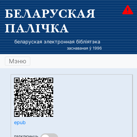
БЕЛАРУСКАЯ
ПАЛІЧКА
беларуская электронная бібліятэка
заснаваная ў 1996
Мэню
epub
падключыць