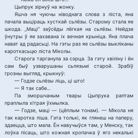
Цыпрук зірнуў на жонку.
Яшчэ ня чуючы ніводнага слова з ліста, яна
пачала выціраць хусткай сьлёзы. Старому стала яе
шкода. „Маці“ заўсёды лёгкая на сьлёзы. Нейдзе
ўнутры ў яе захавана іх вечная крыніца. Яна плача
нават ад радасьці. На гэты раз яе сьлёзы выкліканы
кароткасьцю ліста Міколы.
Старога тарганула за сэрца. За гэту хвіліну і ён
сам быў узварушаны сьлязьмі старой. Зрабіў
грозны выгляд, крыкнуў:
— Годзе сьлёзы ліць, ці што!
— Я так сабе...
Па зморшчаным твары Цыпрука раптам
праплыла хітрая ўхмылка.
— Годзе, маці — (цёплым тонам). — Мікола ня
так каротка піша. Гэта толькі, як глянеш на паперу,
здаецца, што мала. Ён навучыўся там, у Менску, так
лоўка пісаць, што кожная кропачка ў яго некалькі