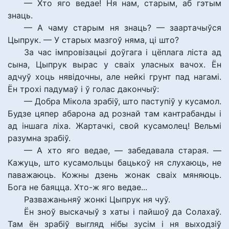
— Хто яго ведае! Ня нам, старым, аб гэтым
знаць.
— А чаму старым ня знаць? — заартачыўся
Цыпрук. — У старых мазгоў няма, ці што?
За час імпровізацыі доўгага і цёплага ліста ад
сына, Цыпрук вырас у сваіх уласных вачох. Ён
адчуў хоць нявідочны, але нейкі грунт пад нагамі.
Ён трохі падумаў і ў голас дакончыў:
— Добра Мікола зрабіў, што паступіў у кусамол.
Будзе цяпер абарона ад рознай там кантрабанды і
ад іншага ліха. Жартачкі, свой кусамолец! Вельмі
разумна зрабіў.
— А хто яго ведае, — забедавала старая. —
Кажуць, што кусамольцы бацькоў ня слухаюць, не
паважаюць. Кожны дзень жонак сваіх мяняюць.
Бога не баяцца. Хто-ж яго ведае...
Разважаньняў жонкі Цыпрук ня чуў.
Ён зноў выскачыў з хаты і пайшоў да Солахаў.
Там ён зрабіў выгляд нібы зусім і ня выходзіў