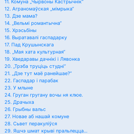
11. Комуна „Чырвоны Кастрычнік“
12. Аграномаўская „мімрыка“
13. Дзе мама?
14. „Вельмі романтычна“
15. Хрэсьбіны
16. Выратавалі гаспадарку
17. Пад Крушынскага
18. „Мая хата культурная“
19. Хведаравы дачнікі і Лявонка
20. „Трэба труціць студні“
21. „Дзе тут маё ранейшае?”
22. Гаспадар і парабак
23. У млыне
24. Груган гругану вочы ня клюе.
25. Драчыха
26. Грыбны вальс
27. Новае аб нашай комуне
28. Сьвет перакуліўся
29. Яшчэ шмат крыві пральлецца...