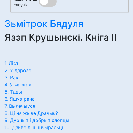
слоўнікі
Зьмітрок Бядуля
Язэп Крушынскі. Кніга II
1. Ліст
2. У дарозе
3. Рак
4. У масках
5. Тады
6. Яшчэ рана
7. Вылечыўся
8. Ці ня жыве Драчык?
9. Дурныя і добрыя хлопцы
10. Дзьве лініі шчырасьці