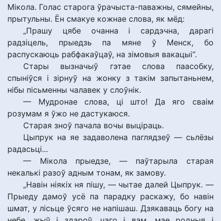
Мікола. Голас старога ўрачыста-паважны, сямейны,
прытульны. Ён смакуе кожнае слова, як мёд:
„Прашу цябе очанна і сардэчна, дарагі
радзіцель, прыедзь па мяне ў Менск, бо
распускаюць рабфакаўцаў, на зімовыя вакацыі“.
Стары вызначыў гэтае слова паасобку,
спыніўся і зірнуў на жонку з такім запытаньнем,
нібы пісьменны чалавек у слоўнік.
— Мудронае слова, ці што! Да яго сваім
розумам я ўжо не дастукаюся.
Старая зноў пачала вочы выціраць.
Цыпрук на яе задаволена паглядзеў — сьлёзы
радасьці...
— Мікола прыедзе, — паўтарыла старая
некалькі разоў адным тонам, як замову.
„Навін ніякіх ня пішу, — чытае далей Цыпрук. —
Прыеду дамоў усё па парадку раскажу, бо навін
шмат, у лісьце ўсяго не напішаш. Дзякаваць богу на
небе, жыў і здароў, чаго і вам, мае родныя і