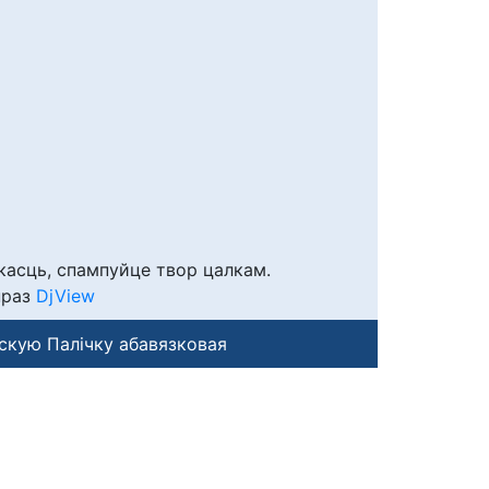
касць, спампуйце твор цалкам.
праз
DjView
скую Палічку абавязковая