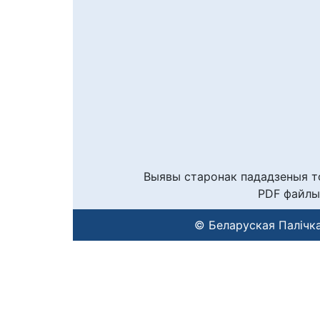
Выявы старонак пададзеныя то
PDF файлы
© Беларуская Палічка