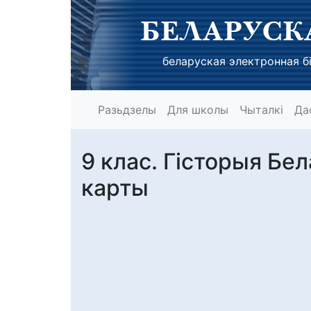
БЕЛАРУСК
беларуская электронная бі
Разьдзелы
Для школы
Чыталкі
Да
9 клас. Гісторыя Бел
карты