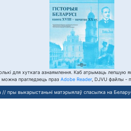
лькі для хуткага азнаямлення. Каб атрымаць лепшую я
 можна прагледзець праз
Adobe Reader
, DJVU файлы - 
 // пры выкарыстаньні матэрыялаў спасылка на Белару