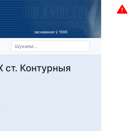
заснаваная ў 1996
X ст. Контурныя