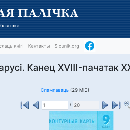
АЯ ПАЛІЧКА
бліятэка
слаць кнігі
Кантакты
Slounik.org
арусі. Канец XVIII-пачатак X
Спампаваць
(29 МіБ)
/