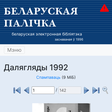
БЕЛАРУСКАЯ
ПАЛІЧКА
беларуская электронная бібліятэка
заснаваная ў 1996
Мэню
Далягляды 1992
Спампаваць
(9 МіБ)
/