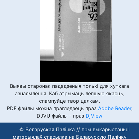
Выявы старонак пададзеныя толькі для хуткага
азнаямлення. Каб атрымаць лепшую якасць,
спампуйце твор цалкам.
PDF файлы можна прагледзець праз
Adobe Reader
,
DJVU файлы - праз
DjView
© Беларуская Палічка // пры выкарыстаньні
матэрыялаў спасылка на Беларускую Палічку