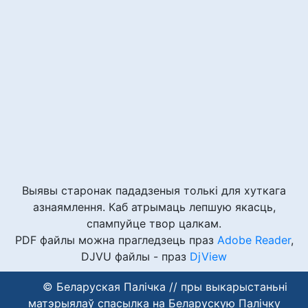
Выявы старонак пададзеныя толькі для хуткага
азнаямлення. Каб атрымаць лепшую якасць,
спампуйце твор цалкам.
PDF файлы можна прагледзець праз
Adobe Reader
,
DJVU файлы - праз
DjView
© Беларуская Палічка // пры выкарыстаньні
матэрыялаў спасылка на Беларускую Палічку