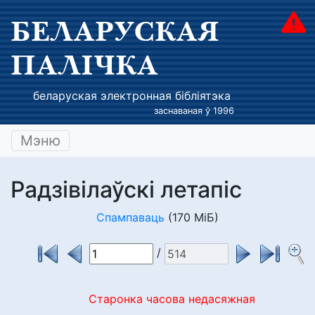
БЕЛАРУСКАЯ
ПАЛІЧКА
беларуская электронная бібліятэка
заснаваная ў 1996
Мэню
Радзівілаўскі летапіс
Спампаваць
(170 МіБ)
/
Старонка часова недасяжная