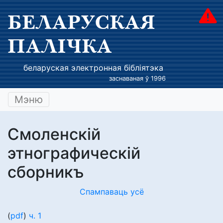
БЕЛАРУСКАЯ
ПАЛІЧКА
беларуская электронная бібліятэка
заснаваная ў 1996
Мэню
Смоленскій
этнографическій
сборникъ
Спампаваць усё
(
pdf
)
ч. 1