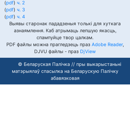
(
pdf
)
ч. 2
(
pdf
)
ч. 3
(
pdf
)
ч. 4
Выявы старонак пададзеныя толькі для хуткага
азнаямлення. Каб атрымаць лепшую якасць,
спампуйце твор цалкам.
PDF файлы можна прагледзець праз
Adobe Reader
,
DJVU файлы - праз
DjView
© Беларуская Палічка // пры выкарыстаньні
матэрыялаў спасылка на Беларускую Палічку
абавязковая