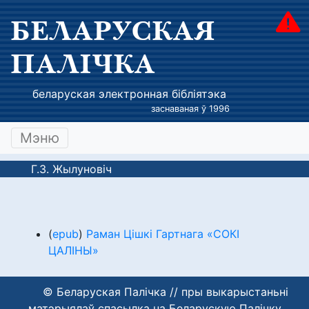
БЕЛАРУСКАЯ
ПАЛІЧКА
беларуская электронная бібліятэка
заснаваная ў 1996
Мэню
Г.З. Жылуновіч
(
epub
)
Раман Цішкі Гартнага «СОКІ
ЦАЛІНЫ»
© Беларуская Палічка // пры выкарыстаньні
матэрыялаў спасылка на Беларускую Палічку