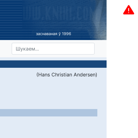
заснаваная ў 1996
(Hans Christian Andersen)