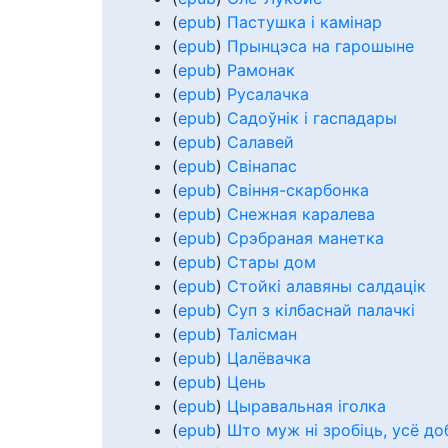
(
epub
)
Пастушка і камінар
(
epub
)
Прынцэса на гарошыне
(
epub
)
Рамонак
(
epub
)
Русалачка
(
epub
)
Садоўнік і гаспадары
(
epub
)
Салавей
(
epub
)
Свінапас
(
epub
)
Свіння-скарбонка
(
epub
)
Снежная каралева
(
epub
)
Срэбраная манетка
(
epub
)
Стары дом
(
epub
)
Стойкі алавяны салдацік
(
epub
)
Суп з кілбаснай палачкі
(
epub
)
Талісман
(
epub
)
Цалёвачка
(
epub
)
Цень
(
epub
)
Цыравальная іголка
(
epub
)
Што муж ні зробіць, усё до